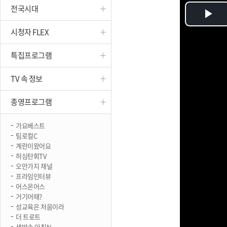
전국시대
진천
Pl
시청자 FLEX
Vi
특집프로그램
TV 속 정보
종영프로그램
가요베스트
팀로컬C
계란이왔어요
허심탄회TV
오만가지 채널
프라임인터뷰
어스온어스
거기어때?
성교육은 처음이라
더 트로트
생방송 아침N