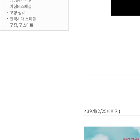
아침N 스페셜
고향 생각
전국시대 스페셜
굿잡, 굿스타트
439개(2/25페이지)