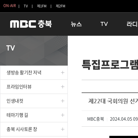
ON-AIR
TV
제1FM
제2FM
뉴스
TV
라디
충청북도
생방송 활기찬 저녁
11:05 
TV
충청북도 교육청
프라임인터뷰
12:00
특집프로그
청주
인생내컷
16:00 
충주
테마기행 길
우리 고향
생방송 활기찬 저녁
괴산
충북 시사토론 창
우리 고향
단양
전국시대
라디오특
프라임인터뷰
보은
시청자 FLEX
인생내컷
제22대 국회의원 선
영동
특집프로그램
옥천
TV 속 정보
테마기행 길
음성
MBC충북
종영프로그램
2024.04.05 0
|
제천
충북 시사토론 창
증평