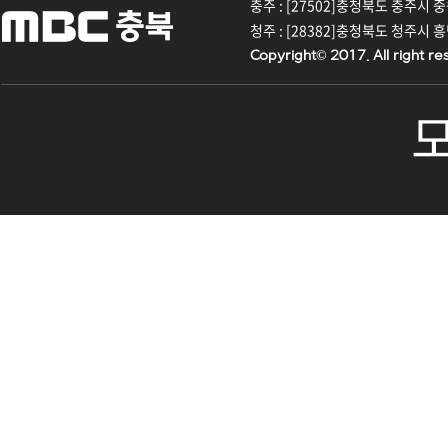
충주 : [27502]충청북도 충주시 중원대
청주 : [28382]충청북도 청주시 흥덕구
Copyright© 2017. All right re