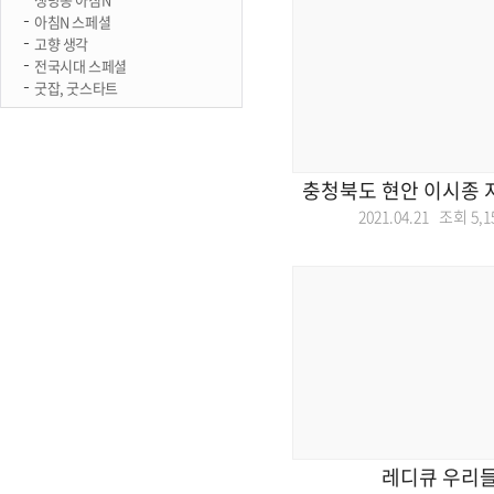
아침N 스페셜
고향 생각
전국시대 스페셜
굿잡, 굿스타트
충청북도 현안 이시종 
2021.04.21 조회
5,1
레디큐 우리들