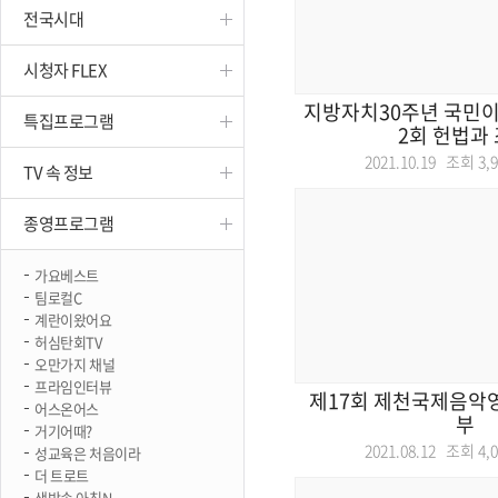
전국시대
진천
시청자 FLEX
지방자치30주년 국민이
특집프로그램
2회 헌법과
2021.10.19 조회
3,
TV 속 정보
종영프로그램
가요베스트
팀로컬C
계란이왔어요
허심탄회TV
오만가지 채널
프라임인터뷰
제17회 제천국제음악영
어스온어스
부
거기어때?
2021.08.12 조회
4,
성교육은 처음이라
더 트로트
생방송 아침N