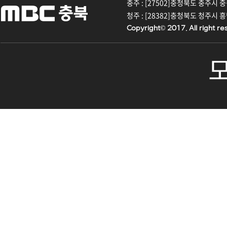
충주 : [27502]충청북도 충주시 중원대
청주 : [28382]충청북도 청주시 흥덕구
Copyright© 2017. All right re