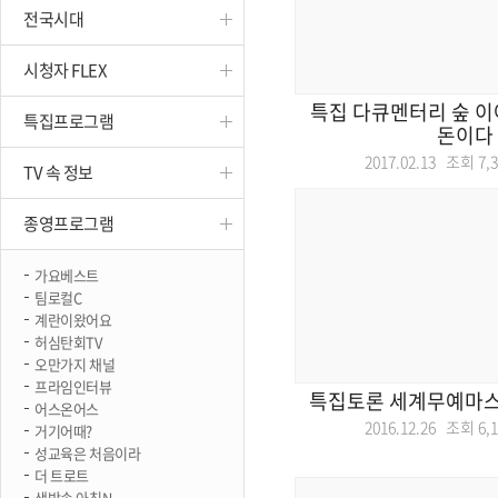
전국시대
진천
시청자 FLEX
특집 다큐멘터리 숲 이야
특집프로그램
돈이다
2017.02.13 조회
7,
TV 속 정보
종영프로그램
가요베스트
팀로컬C
계란이왔어요
허심탄회TV
오만가지 채널
프라임인터뷰
특집토론 세계무예마
어스온어스
2016.12.26 조회
6,
거기어때?
성교육은 처음이라
더 트로트
생방송 아침N