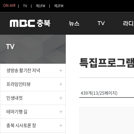
ON-AIR
TV
제1FM
제2FM
뉴스
TV
라디
충청북도
생방송 활기찬 저녁
11:05 
TV
충청북도 교육청
프라임인터뷰
12:00
특집프로그
청주
인생내컷
16:00 
충주
테마기행 길
우리 고향
생방송 활기찬 저녁
괴산
충북 시사토론 창
우리 고향
단양
전국시대
라디오특
프라임인터뷰
보은
시청자 FLEX
439개(13/25페이지)
인생내컷
영동
특집프로그램
옥천
TV 속 정보
테마기행 길
음성
종영프로그램
제천
충북 시사토론 창
증평