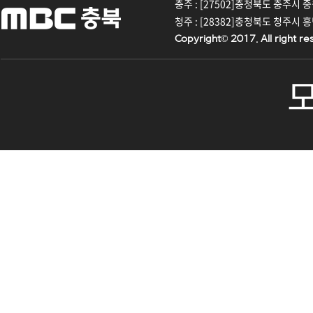
충주 : [27502]충청북도 충주시 중원대
청주 : [28382]충청북도 청주시 흥덕구
Copyright© 2017. All right re