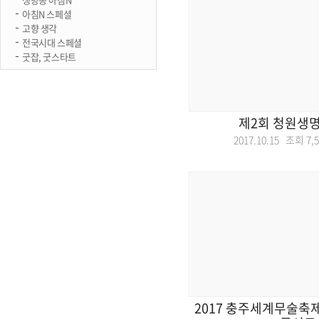
아침N 스페셜
고향 생각
전국시대 스페셜
굿잡, 굿스타트
제2회 청원생
2017.10.15 조회
7,
2017 충주세계무술축