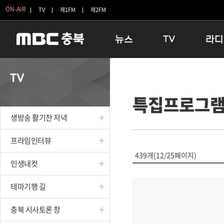
ON-AIR
TV
제1FM
제2FM
뉴스
TV
라디
충청북도
생방송 활기찬 저녁
11:05 
TV
충청북도 교육청
프라임인터뷰
12:00
특집프로그
청주
인생내컷
16:00 
충주
테마기행 길
우리 고향
생방송 활기찬 저녁
괴산
충북 시사토론 창
우리 고향
단양
전국시대
라디오특
프라임인터뷰
보은
시청자 FLEX
439개(12/25페이지)
인생내컷
영동
특집프로그램
옥천
TV 속 정보
테마기행 길
음성
종영프로그램
제천
충북 시사토론 창
증평