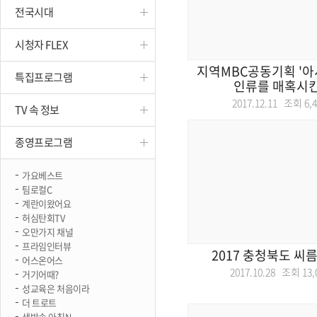
전국시대
진천
시청자 FLEX
지역MBC공동기획 '아시
특집프로그램
인류를 매혹시킨 
2017.12.11 조회
6,
TV 속 정보
종영프로그램
가요베스트
팀로컬C
계란이왔어요
허심탄회TV
오만가지 채널
프라임인터뷰
2017 충청북도 씨
어스온어스
2017.10.28 조회
13,
거기어때?
성교육은 처음이라
더 트로트
생방송 아침N