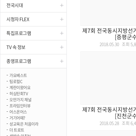
전국시대
진천
시청자 FLEX
제7회 전국동시지방선거
특집프로그램
[증평군수
2018.05.30 조회
5,
TV 속 정보
종영프로그램
가요베스트
팀로컬C
계란이왔어요
허심탄회TV
오만가지 채널
프라임인터뷰
제7회 전국동시지방선거
어스온어스
[진천군수
거기어때?
2018.05.28 조회
6,
성교육은 처음이라
더 트로트
생방송 아침N