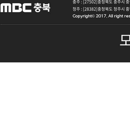
충주 : [27502]충청북도 충주시 중원대
청주 : [28382]충청북도 청주시 흥덕구
Copyright© 2017. All right re