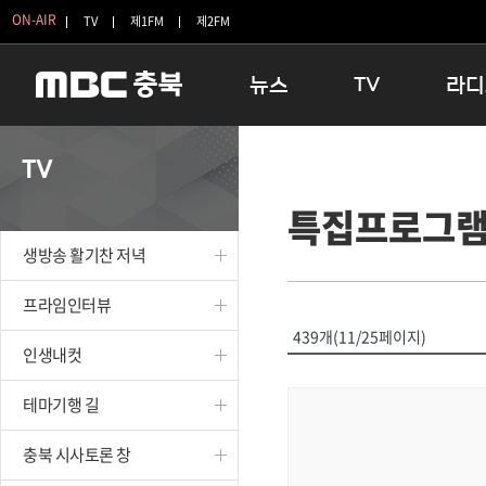
ON-AIR
TV
제1FM
제2FM
뉴스
TV
라디
충청북도
생방송 활기찬 저녁
11:05 
TV
충청북도 교육청
프라임인터뷰
12:00
특집프로그
청주
인생내컷
16:00 
충주
테마기행 길
우리 고향
생방송 활기찬 저녁
괴산
충북 시사토론 창
우리 고향
단양
전국시대
라디오특
프라임인터뷰
보은
시청자 FLEX
439개(11/25페이지)
인생내컷
영동
특집프로그램
옥천
TV 속 정보
테마기행 길
음성
종영프로그램
제천
충북 시사토론 창
증평