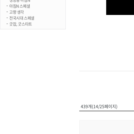
아침N 스페셜
고향 생각
전국시대 스페셜
굿잡, 굿스타트
439개(14/25페이지)