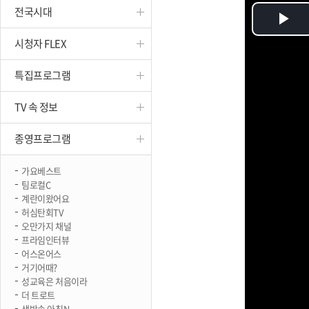
전국시대
진천
Pl
시청자 FLEX
Vi
특집프로그램
TV 속 정보
종영프로그램
가요베스트
팀로컬C
계란이왔어요
허심탄회TV
오만가지 채널
프라임인터뷰
어스온어스
거기어때?
성교육은 처음이라
더 트로트
생방송 아침N