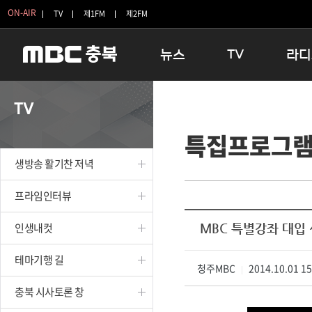
ON-AIR
TV
제1FM
제2FM
뉴스
TV
라디
충청북도
생방송 활기찬 저녁
11:05 
TV
충청북도 교육청
프라임인터뷰
12:00
특집프로그
청주
인생내컷
16:00 
충주
테마기행 길
우리 고향
생방송 활기찬 저녁
괴산
충북 시사토론 창
우리 고향
단양
전국시대
라디오특
프라임인터뷰
보은
시청자 FLEX
인생내컷
MBC 특별강좌 대입
영동
특집프로그램
옥천
TV 속 정보
테마기행 길
음성
청주MBC
종영프로그램
2014.10.01 1
|
제천
충북 시사토론 창
증평