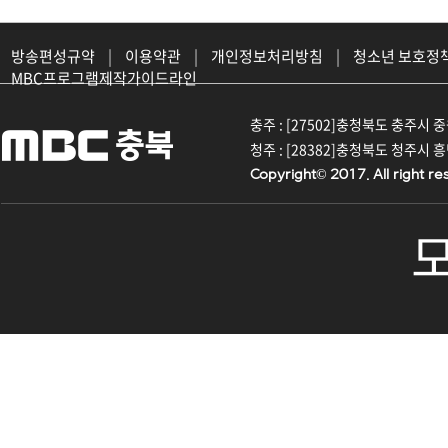
방송편성규약
|
이용약관
|
개인정보처리방침
|
청소년 보호정
MBC프로그램제작가이드라인
충주 : [27502]충청북도 충주시 중원대
청주 : [28382]충청북도 청주시 흥덕구
Copyright© 2017. All right re