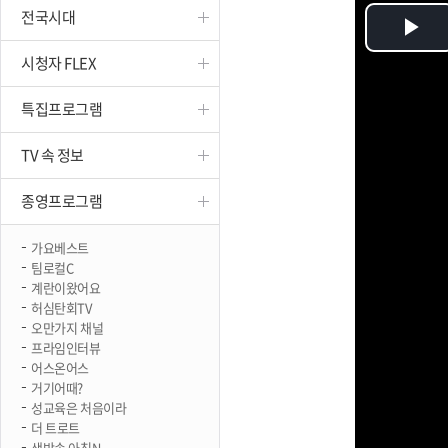
전국시대
진천
Pl
시청자 FLEX
Vi
특집프로그램
TV 속 정보
종영프로그램
가요베스트
팀로컬C
계란이왔어요
허심탄회TV
오만가지 채널
프라임인터뷰
어스온어스
거기어때?
성교육은 처음이라
더 트로트
생방송 아침N