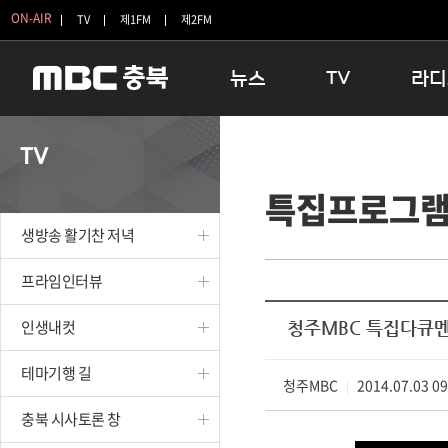
ON-AIR
TV
제1FM
제2FM
뉴스
TV
라디
충청북도
생방송 활기찬 저녁
11:05 
TV
충청북도 교육청
프라임인터뷰
12:00
특집프로그
청주
인생내컷
16:00 
충주
테마기행 길
우리 고향
생방송 활기찬 저녁
괴산
충북 시사토론 창
우리 고향
단양
전국시대
라디오특
프라임인터뷰
보은
시청자 FLEX
인생내컷
청주MBC 특집다큐멘
영동
특집프로그램
옥천
TV 속 정보
테마기행 길
음성
청주MBC
종영프로그램
2014.07.03 0
|
제천
충북 시사토론 창
증평