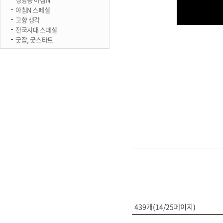
아침N 스페셜
고향 생각
전국시대 스페셜
굿잡, 굿스타트
439개(14/25페이지)