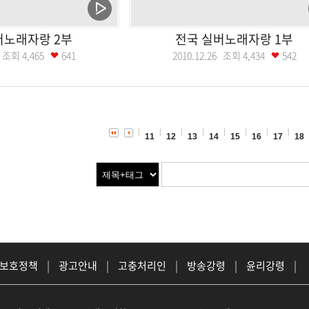
버노래자랑 2부
전국 실버노래자랑 1부
16 조회
4,465
641
2010.12.26 조회
4,434
542
11
12
13
14
15
16
17
18
 보호정책
|
광고안내
|
고충처리인
|
방송강령
|
윤리강령
|