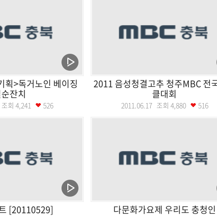
기획>독거노인 베이징
2011 음성청결고추 청주MBC 전
칠순잔치
클대회
25 조회
4,241
526
2011.06.17 조회
4,880
516
[20110529]
다문화가요제 우리도 충청인