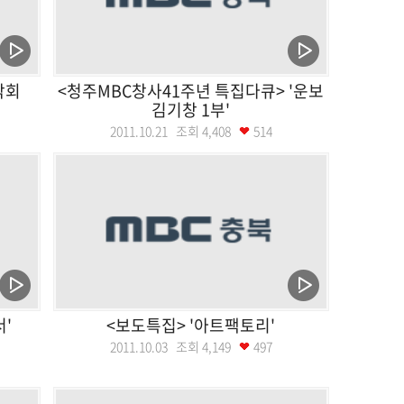
악회
<청주MBC창사41주년 특집다큐> '운보
김기창 1부'
2011.10.21 조회
4,408
514
'
<보도특집> '아트팩토리'
2011.10.03 조회
4,149
497