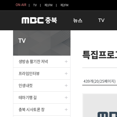
ON-AIR
TV
제1FM
제2FM
뉴스
TV
충청북도
생방송 활기찬 
TV
충청북도 교육청
프라임인터뷰
특집프로
청주
인생내컷
충주
테마기행 길
생방송 활기찬 저녁
괴산
충북 시사토론 
단양
전국시대
프라임인터뷰
보은
시청자 FLEX
439개(20/25페이지)
인생내컷
영동
특집프로그램
옥천
TV 속 정보
테마기행 길
음성
종영프로그램
제천
충북 시사토론 창
증평