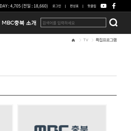
DAY : 4,705 (전일 : 18,660)
로그인
편성표
핫클립
MBC충북 소개
TV
특집프로그램
인사말
연혁
조직 및 업무안내
방송권역
광고안내
아나운서
오시는길
결산공고