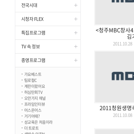
전국시대
진천
시청자 FLEX
<청주MBC창사4
특집프로그램
김
2011.10.
TV 속 정보
종영프로그램
가요베스트
팀로컬C
계란이왔어요
허심탄회TV
오만가지 채널
프라임인터뷰
2011청원생명
어스온어스
2011.10.
거기어때?
성교육은 처음이라
더 트로트
생방송 아침N