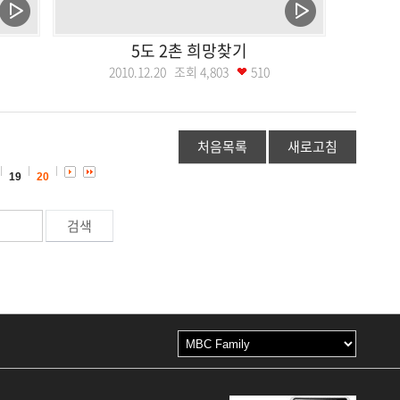
5도 2촌 희망찾기
2010.12.20 조회
4,803
510
처음목록
새로고침
19
20