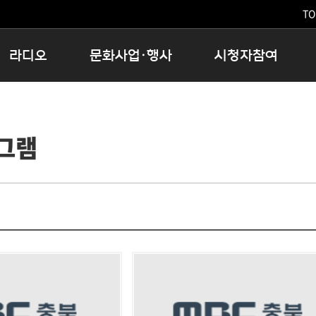
TO
라디오
문화사업·행사
시청자참여
저녁
11:05 시사ON
문화행사
공지사항
12:00 정오의 희망곡
모아바유
시청자의견
그램
16:00 완벽한 하루
MBC 노래교실
시청자위원회
우리 고향, 부탁해!
해외문화탐방
고충처리인
창
우리 고향, 안녕하십니까?
닥터공감
클린센터
라디오특집 다시듣기
대관안내
시청자불만처리위원회
충청북도 음식문화페스타
청원생명쌀 대청호마라톤
로컬인사이트스쿨
로컬 콘텐츠 Hub
문화행사 아카이빙