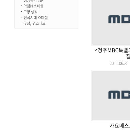
아침N 스페셜
고향 생각
전국시대 스페셜
굿잡, 굿스타트
<청주MBC특별
2011.06.
가요베스트 