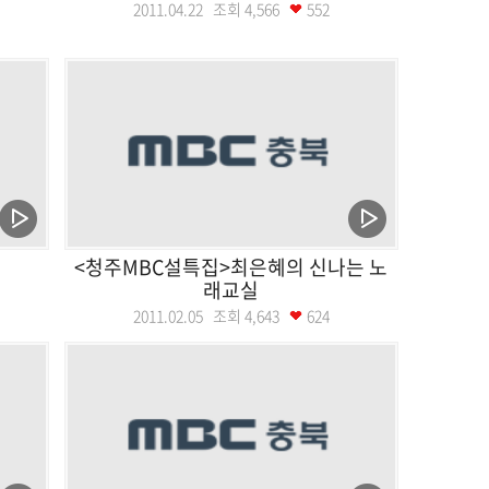
2011.04.22 조회
4,566
552
<청주MBC설특집>최은혜의 신나는 노
래교실
2011.02.05 조회
4,643
624