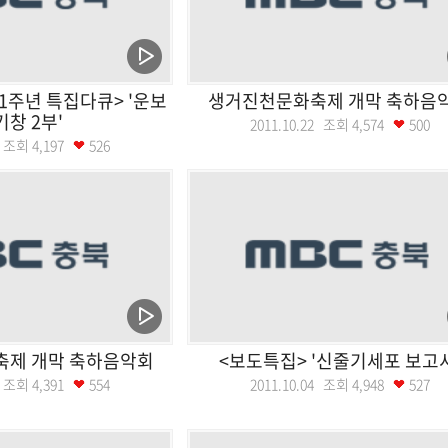
1주년 특집다큐> '운보
생거진천문화축제 개막 축하음
기창 2부'
2011.10.22 조회
4,574
500
28 조회
4,197
526
축제 개막 축하음악회
<보도특집> '신줄기세포 보고서
08 조회
4,391
554
2011.10.04 조회
4,948
527