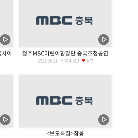
국사이
청주MBC어린이합창단 중국초청공연
2011.06.11 조회
4,519
573
<보도특집>참옻