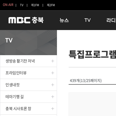
ON-AIR
TV
제1FM
제2FM
뉴스
TV
라디
충청북도
생방송 활기찬 저녁
11:05 
TV
충청북도 교육청
프라임인터뷰
12:00
특집프로그
청주
인생내컷
16:00 
충주
테마기행 길
우리 고향
생방송 활기찬 저녁
괴산
충북 시사토론 창
우리 고향
단양
전국시대
라디오특
프라임인터뷰
보은
시청자 FLEX
439개(13/25페이지)
인생내컷
영동
특집프로그램
옥천
TV 속 정보
테마기행 길
음성
종영프로그램
제천
충북 시사토론 창
증평