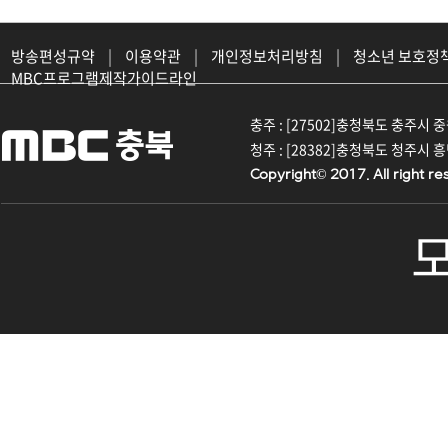
방송편성규약
|
이용약관
|
개인정보처리방침
|
청소년 보호정
MBC프로그램제작가이드라인
충주 : [27502]충청북도 충주시 중원대
청주 : [28382]충청북도 청주시 흥덕구
Copyright© 2017. All right re