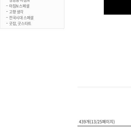
아침N 스페셜
고향 생각
전국시대 스페셜
굿잡, 굿스타트
439개(13/25페이지)