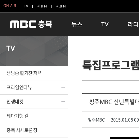
ON-AIR
TV
제1FM
제2FM
뉴스
TV
라디
충청북도
생방송 활기찬 저녁
11:05 
TV
충청북도 교육청
프라임인터뷰
12:00
특집프로그
청주
인생내컷
16:00 
충주
테마기행 길
우리 고향
생방송 활기찬 저녁
괴산
충북 시사토론 창
우리 고향
단양
전국시대
라디오특
프라임인터뷰
보은
시청자 FLEX
인생내컷
청주MBC 신년특별
영동
특집프로그램
옥천
TV 속 정보
테마기행 길
음성
청주MBC
종영프로그램
2015.01.08 0
|
제천
충북 시사토론 창
증평