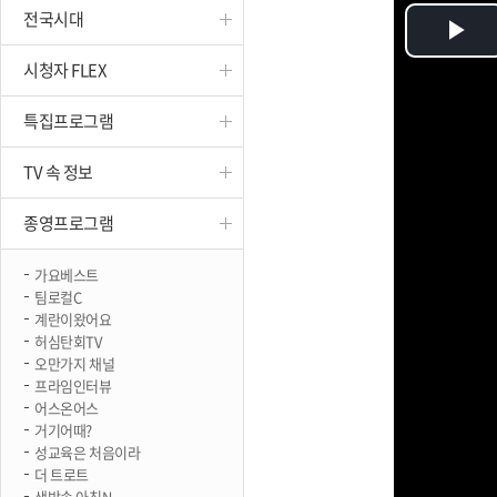
전국시대
진천
Pl
시청자 FLEX
Vi
특집프로그램
TV 속 정보
종영프로그램
가요베스트
팀로컬C
계란이왔어요
허심탄회TV
오만가지 채널
프라임인터뷰
어스온어스
거기어때?
성교육은 처음이라
더 트로트
생방송 아침N