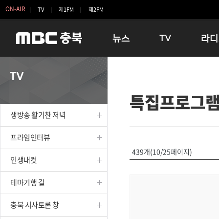
ON-AIR
TV
제1FM
제2FM
뉴스
TV
라디
충청북도
생방송 활기찬 저녁
11:05 
TV
충청북도 교육청
프라임인터뷰
12:00
특집프로그
청주
인생내컷
16:00 
충주
테마기행 길
우리 고향
생방송 활기찬 저녁
괴산
충북 시사토론 창
우리 고향
단양
전국시대
라디오특
프라임인터뷰
보은
시청자 FLEX
439개(10/25페이지)
인생내컷
영동
특집프로그램
옥천
TV 속 정보
테마기행 길
음성
종영프로그램
제천
충북 시사토론 창
증평