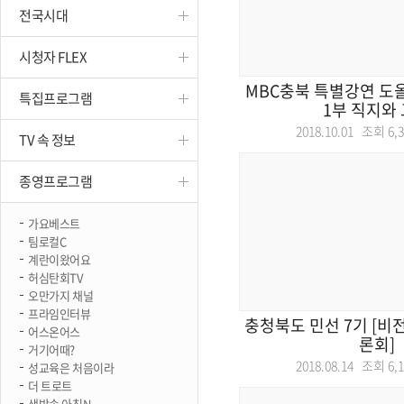
전국시대
진천
시청자 FLEX
MBC충북 특별강연 도
특집프로그램
1부 직지와
2018.10.01 조회
6,
TV 속 정보
종영프로그램
가요베스트
팀로컬C
계란이왔어요
허심탄회TV
오만가지 채널
프라임인터뷰
충청북도 민선 7기 [비
어스온어스
론회]
거기어때?
2018.08.14 조회
6,
성교육은 처음이라
더 트로트
생방송 아침N