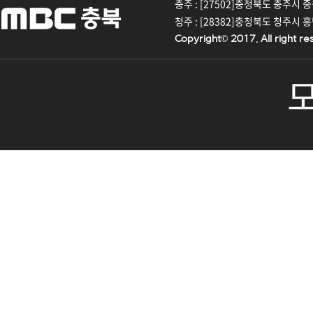
충주 : [27502]충청북도 충주시 중원대
청주 : [28382]충청북도 청주시 흥덕구
Copyright© 2017. All right re