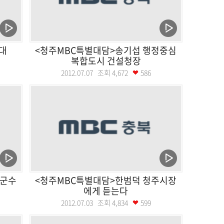
대
<청주MBC특별대담>송기섭 행정중심
복합도시 건설청장
2012.07.07 조회
4,672
586
원군수
<청주MBC특별대담>한범덕 청주시장
에게 듣는다
2012.07.03 조회
4,834
599