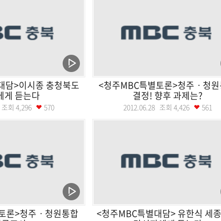
대담>이시종 충청북도
<청주MBC특별토론>청주ㆍ청원
에게 듣는다
결정! 향후 과제는?
02 조회
4,296
570
2012.06.28 조회
4,426
561
별토론>청주ㆍ청원통합
<청주MBC특별대담> 유한식 세