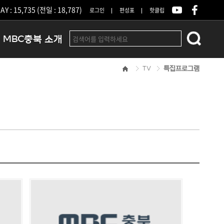
Y : 15,735 (전일 : 18,787)
로그인
편성표
핫클립
MBC충북 소개
TV
특집프로그램
인사말
연혁
조직 및 업무안내
방송권역
광고안내
아나운서
오시는길
결산공고