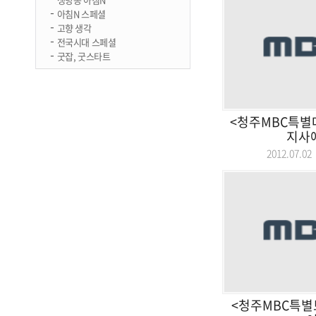
아침N 스페셜
고향 생각
전국시대 스페셜
굿잡, 굿스타트
<청주MBC특별
지사
2012.07.
<청주MBC특