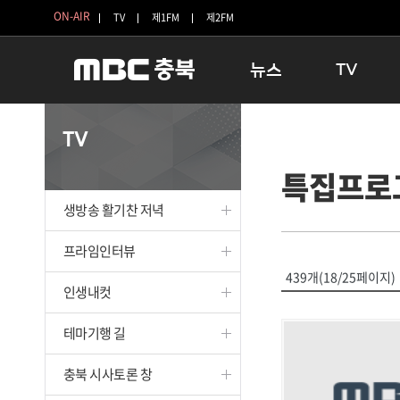
ON-AIR
TV
제1FM
제2FM
뉴스
TV
충청북도
생방송 활기찬 
TV
충청북도 교육청
프라임인터뷰
특집프로
청주
인생내컷
충주
테마기행 길
생방송 활기찬 저녁
괴산
충북 시사토론 
단양
전국시대
프라임인터뷰
보은
시청자 FLEX
439개(18/25페이지)
인생내컷
영동
특집프로그램
옥천
TV 속 정보
테마기행 길
음성
종영프로그램
제천
충북 시사토론 창
증평