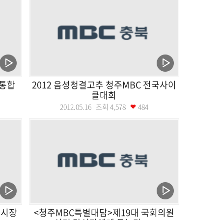
통합
2012 음성청결고추 청주MBC 전국사이
클대회
2012.05.16 조회
4,578
484
종시장
<청주MBC특별대담>제19대 국회의원