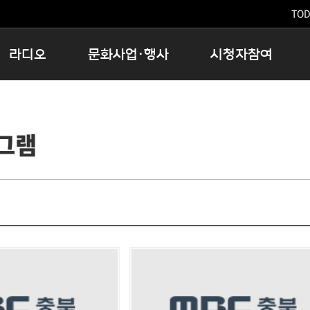
TODA
라디오
문화사업·행사
시청자참여
저녁
11:05 시사ON
문화행사
공지사항
12:00 정오의 희망곡
모아바유
시청자의견
그램
16:00 완벽한 하루
MBC 노래교실
시청자위원회
우리 고향, 부탁해!
해외문화탐방
고충처리인
창
우리 고향, 안녕하십니까?
닥터공감
클린센터
라디오특집 다시듣기
대관안내
시청자불만처리위원회
충청북도 음식문화페스타
청원생명쌀 대청호마라톤
로컬인사이트스쿨
로컬 콘텐츠 Hub
문화행사 아카이빙