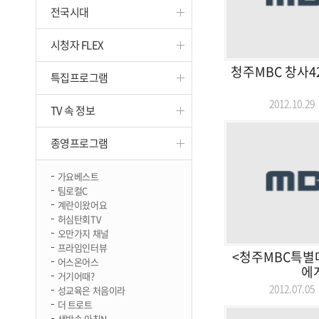
전국시대
진천
시청자 FLEX
청주MBC 창사4
특집프로그램
2012.10.
TV 속 정보
종영프로그램
가요베스트
팀로컬C
계란이왔어요
허심탄회TV
오만가지 채널
프라임인터뷰
<청주MBC특별
어스온어스
에
거기어때?
2012.07.
성교육은 처음이라
더 트로트
생방송 아침N