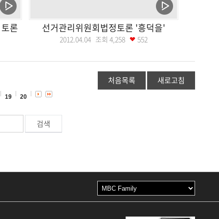
 토론
선거관리위원회법정토론 '흥덕을'
2012.04.04 조회
4,258
552
처음목록
새로고침
19
20