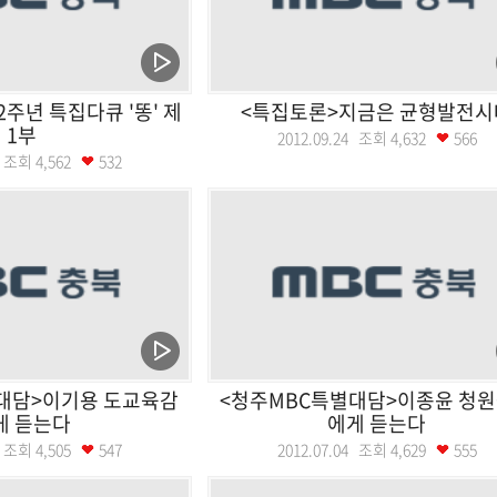
2주년 특집다큐 '똥' 제
<특집토론>지금은 균형발전시
1부
2012.09.24 조회
4,632
566
29 조회
4,562
532
대담>이기용 도교육감
<청주MBC특별대담>이종윤 청
게 듣는다
에게 듣는다
05 조회
4,505
547
2012.07.04 조회
4,629
555