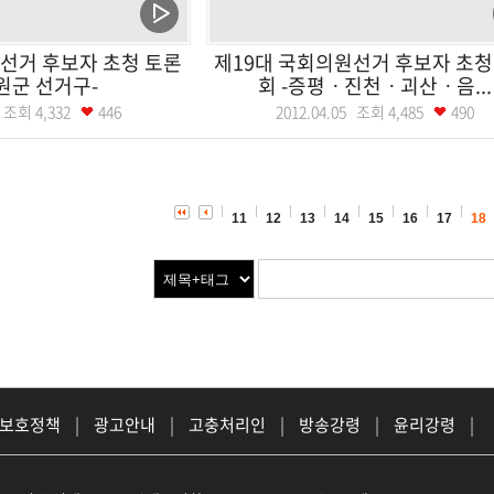
선거 후보자 초청 토론
제19대 국회의원선거 후보자 초청
청원군 선거구-
회 -증평ㆍ진천ㆍ괴산ㆍ음...
07 조회
4,332
446
2012.04.05 조회
4,485
490
11
12
13
14
15
16
17
18
 보호정책
|
광고안내
|
고충처리인
|
방송강령
|
윤리강령
|