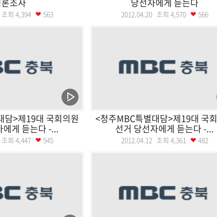
여론조사
당선자에게 듣는다
27 조회
4,394
563
2012.04.20 조회
4,570
566
대담>제19대 국회의원
<청주MBC특별대담>제19대 국
에게 듣는다 -...
선거 당선자에게 듣는다 -...
16 조회
4,447
545
2012.04.12 조회
4,361
482