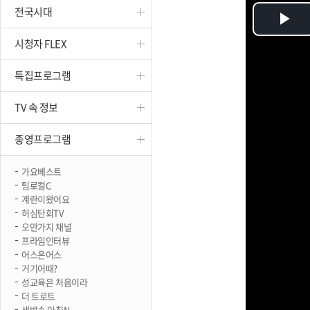
전국시대
진천
Pl
시청자 FLEX
Vi
특집프로그램
TV 속 정보
종영프로그램
가요베스트
팀로컬C
계란이왔어요
허심탄회TV
오만가지 채널
프라임인터뷰
어스온어스
거기어때?
성교육은 처음이라
더 트로트
생방송 아침N