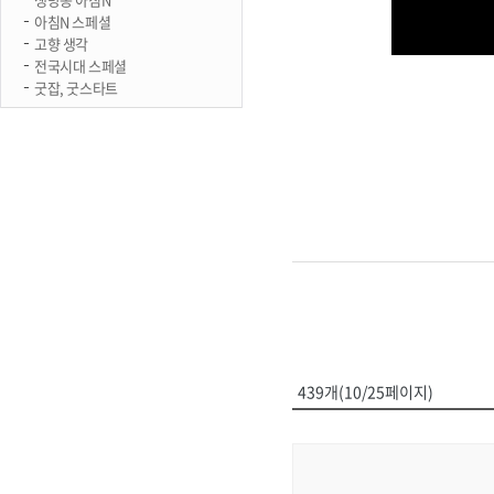
아침N 스페셜
고향 생각
전국시대 스페셜
굿잡, 굿스타트
439개(10/25페이지)