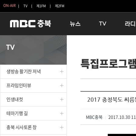
ON-AIR
TV
제1FM
제2FM
뉴스
TV
라디
충청북도
생방송 활기찬 저녁
11:05 
TV
충청북도 교육청
프라임인터뷰
12:00
특집프로그
청주
인생내컷
16:00 
충주
테마기행 길
우리 고향
생방송 활기찬 저녁
괴산
충북 시사토론 창
우리 고향
단양
전국시대
라디오특
프라임인터뷰
보은
시청자 FLEX
인생내컷
2017 충청북도 씨
영동
특집프로그램
옥천
TV 속 정보
테마기행 길
음성
MBC충북
종영프로그램
2017.10.30 1
|
제천
충북 시사토론 창
증평