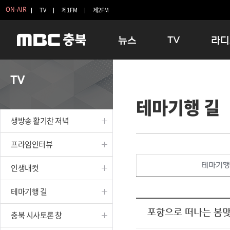
ON-AIR
TV
제1FM
제2FM
뉴스
TV
라디
충청북도
생방송 활기찬 저녁
11:05 
TV
충청북도 교육청
프라임인터뷰
12:00
테마기행 길
청주
인생내컷
16:00 
충주
테마기행 길
우리 고향
생방송 활기찬 저녁
괴산
충북 시사토론 창
우리 고향
단양
전국시대
라디오특
프라임인터뷰
보은
시청자 FLEX
테마기행
인생내컷
영동
특집프로그램
옥천
TV 속 정보
테마기행 길
음성
종영프로그램
제천
포항으로 떠나는 봄맞
충북 시사토론 창
증평