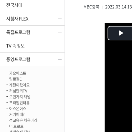
전국시대
진천
MBC충북
2022.03.14 1
|
시청자 FLEX
특집프로그램
Pl
TV 속 정보
Vi
종영프로그램
가요베스트
팀로컬C
계란이왔어요
허심탄회TV
오만가지 채널
프라임인터뷰
어스온어스
거기어때?
성교육은 처음이라
더 트로트
생방송 아침N