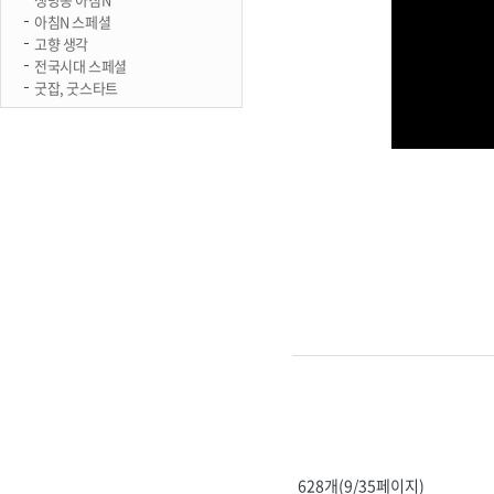
아침N 스페셜
고향 생각
전국시대 스페셜
굿잡, 굿스타트
628개(9/35페이지)