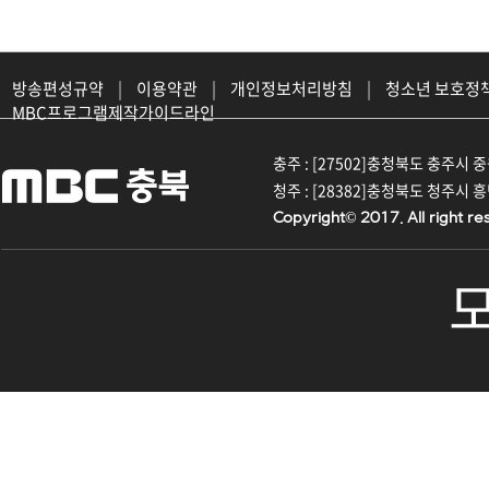
방송편성규약
|
이용약관
|
개인정보처리방침
|
청소년 보호정
MBC프로그램제작가이드라인
충주 : [27502]충청북도 충주시 중원대
청주 : [28382]충청북도 청주시 흥덕구
Copyright© 2017. All right re