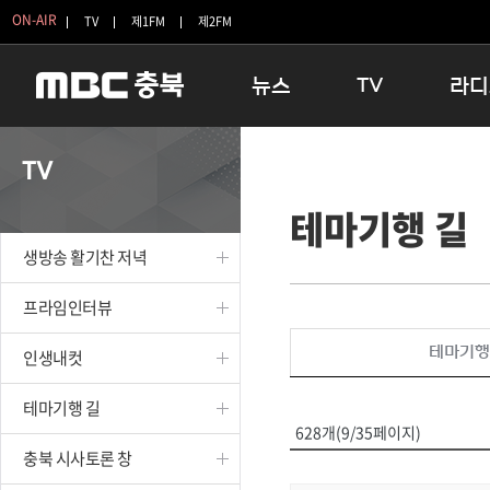
ON-AIR
TV
제1FM
제2FM
뉴스
TV
라디
충청북도
생방송 활기찬 저녁
11:05 
TV
충청북도 교육청
프라임인터뷰
12:00
테마기행 길
청주
인생내컷
16:00 
충주
테마기행 길
우리 고향
생방송 활기찬 저녁
괴산
충북 시사토론 창
우리 고향
단양
전국시대
라디오특
프라임인터뷰
보은
시청자 FLEX
테마기행
인생내컷
영동
특집프로그램
옥천
TV 속 정보
테마기행 길
음성
종영프로그램
628개(9/35페이지)
제천
충북 시사토론 창
증평