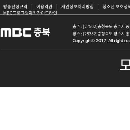
방송편성규약
|
이용약관
|
개인정보처리방침
|
청소년 보호정
MBC프로그램제작가이드라인
충주 : [27502]충청북도 충주시 중원대
청주 : [28382]충청북도 청주시 흥덕구
Copyright© 2017. All right re