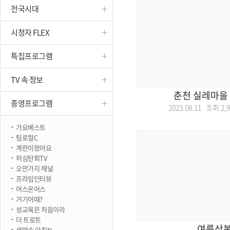
전국시대
진천
시청자 FLEX
특집프로그램
TV 속 정보
춘천 실레마을
종영프로그램
2023.08.11 조회
2,
가요베스트
팀로컬C
계란이왔어요
허심탄회TV
오만가지 채널
프라임인터뷰
어스온어스
거기어때?
성교육은 처음이라
더 트로트
여름상
생방송 아침N