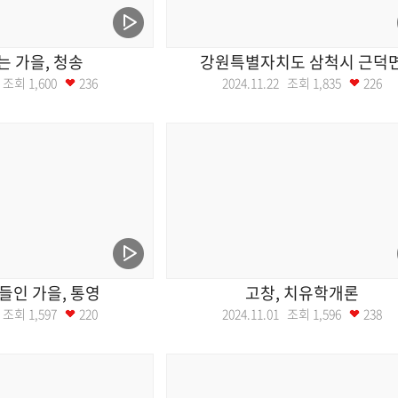
 가을, 청송
강원특별자치도 삼척시 근덕
29 조회
1,600
236
2024.11.22 조회
1,835
226
들인 가을, 통영
고창, 치유학개론
08 조회
1,597
220
2024.11.01 조회
1,596
238