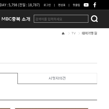
DAY : 5,798 (전일 : 18,787)
로그인
편성표
핫클립
MBC충북 소개
TV
테마기행 길
인사말
연혁
조직 및 업무안내
방송권역
광고안내
아나운서
오시는길
시청자의견
결산공고