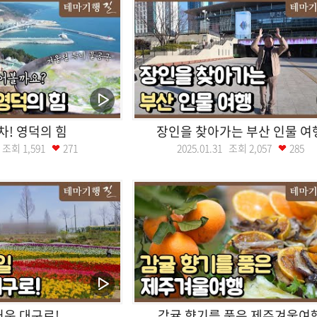
! 영덕의 힘
장인을 찾아가는 부산 인물 여
07 조회
1,591
271
2025.01.31 조회
2,057
285
운 대구로!
감귤 향기를 품은 제주겨울여