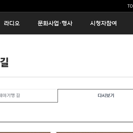
TO
라디오
문화사업·행사
시청자참여
저녁
11:05 시사ON
문화행사
공지사항
12:00 정오의 희망곡
모아바유
시청자의견
 길
16:00 완벽한 하루
MBC 노래교실
시청자위원회
우리 고향, 부탁해!
해외문화탐방
고충처리인
창
우리 고향, 안녕하십니까?
닥터공감
클린센터
라디오특집 다시듣기
대관안내
시청자불만처리위원회
충청북도 음식문화페스타
테마기행 길
다시보기
청원생명쌀 대청호마라톤
로컬인사이트스쿨
로컬 콘텐츠 Hub
문화행사 아카이빙