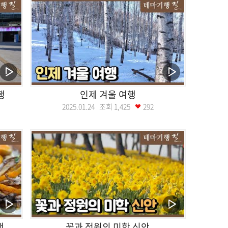
행
인제 겨울 여행
2025.01.24 조회
1,425
292
행
꽃과 정원의 미학 신안