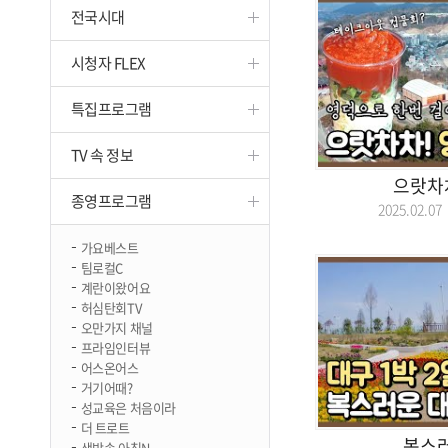
전국시대
진천
시청자 FLEX
특집프로그램
TV 속 정보
으랏차차
종영프로그램
2025.02.
가요베스트
팀로컬C
계란이왔어요
허심탄회TV
오만가지 채널
프라임인터뷰
어스온어스
거기어때?
성교육은 처음이라
더 트로트
복스러
생방송 아침N