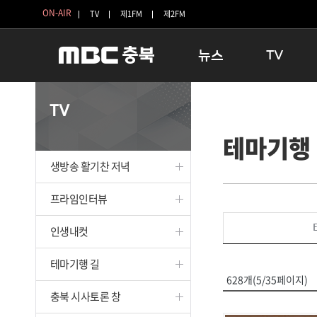
ON-AIR
TV
제1FM
제2FM
뉴스
TV
충청북도
생방송 활기찬 
TV
충청북도 교육청
프라임인터뷰
테마기행
청주
인생내컷
충주
테마기행 길
생방송 활기찬 저녁
괴산
충북 시사토론 
단양
전국시대
프라임인터뷰
보은
시청자 FLEX
인생내컷
영동
특집프로그램
옥천
TV 속 정보
테마기행 길
음성
종영프로그램
628개(5/35페이지)
제천
충북 시사토론 창
증평