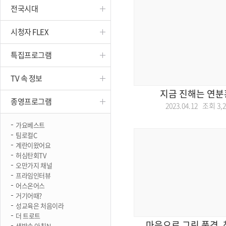
전국시대
진천
시청자 FLEX
특집프로그램
TV 속 정보
지금 진해는 연분
종영프로그램
2023.04.12 조회
3,
가요베스트
팀로컬C
계란이왔어요
허심탄회TV
오만가지 채널
프라임인터뷰
어스온어스
거기어때?
성교육은 처음이라
더 트로트
마음으로 그린 풍경,
생방송 아침N