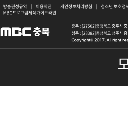
방송편성규약
|
이용약관
|
개인정보처리방침
|
청소년 보호정
MBC프로그램제작가이드라인
충주 : [27502]충청북도 충주시 중원대
청주 : [28382]충청북도 청주시 흥덕구
Copyright© 2017. All right re