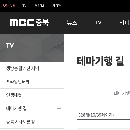
ON-AIR
TV
제1FM
제2FM
뉴스
TV
라디
충청북도
생방송 활기찬 저녁
11:05 
TV
충청북도 교육청
프라임인터뷰
12:00
테마기행 길
청주
인생내컷
16:00 
충주
테마기행 길
우리 고향
생방송 활기찬 저녁
괴산
충북 시사토론 창
우리 고향
단양
전국시대
라디오특
프라임인터뷰
보은
시청자 FLEX
테마기행
인생내컷
영동
특집프로그램
옥천
TV 속 정보
테마기행 길
음성
종영프로그램
628개(10/35페이지)
제천
충북 시사토론 창
증평