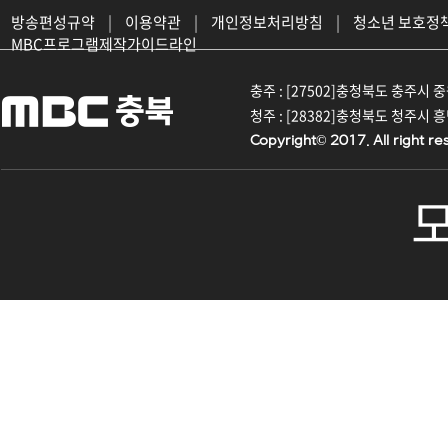
방송편성규약
|
이용약관
|
개인정보처리방침
|
청소년 보호정
MBC프로그램제작가이드라인
충주 : [27502]충청북도 충주시 중원대
청주 : [28382]충청북도 청주시 흥덕구
Copyright© 2017. All right re