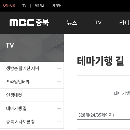
ON-AIR
TV
제1FM
제2FM
뉴스
TV
라디
충청북도
생방송 활기찬 저녁
11:05 
TV
충청북도 교육청
프라임인터뷰
12:00
테마기행 길
청주
인생내컷
16:00 
충주
테마기행 길
우리 고향
생방송 활기찬 저녁
괴산
충북 시사토론 창
우리 고향
단양
전국시대
라디오특
프라임인터뷰
보은
시청자 FLEX
테마기행
인생내컷
영동
특집프로그램
옥천
TV 속 정보
테마기행 길
음성
종영프로그램
628개(24/35페이지)
제천
충북 시사토론 창
증평