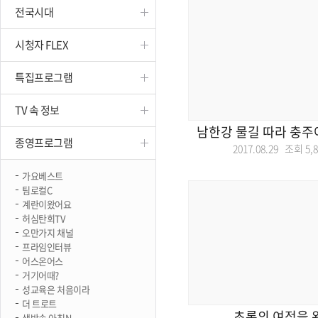
전국시대
진천
시청자 FLEX
특집프로그램
TV 속 정보
남한강 물길 따라 충주
종영프로그램
2017.08.29 조회
5,
가요베스트
팀로컬C
계란이왔어요
허심탄회TV
오만가지 채널
프라임인터뷰
어스온어스
거기어때?
성교육은 처음이라
더 트로트
초록의 여정을 
생방송 아침N