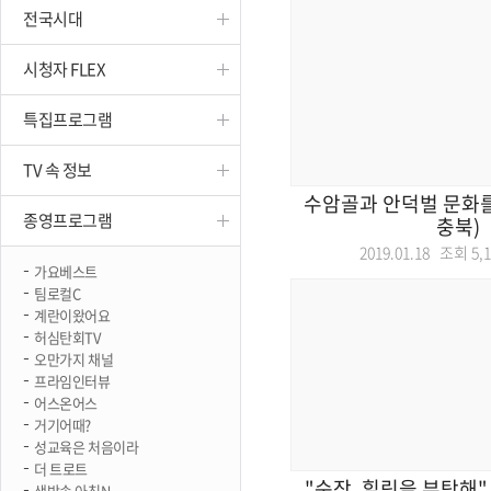
전국시대
진천
시청자 FLEX
특집프로그램
TV 속 정보
수암골과 안덕벌 문화를
종영프로그램
충북)
2019.01.18 조회
5,
가요베스트
팀로컬C
계란이왔어요
허심탄회TV
오만가지 채널
프라임인터뷰
어스온어스
거기어때?
성교육은 처음이라
더 트로트
"순장, 힐링을 부탁해" 
생방송 아침N