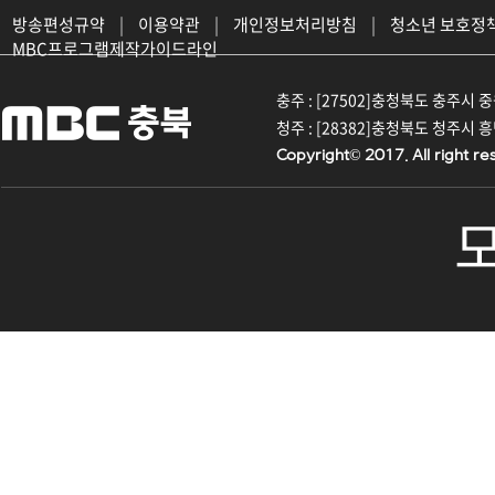
방송편성규약
|
이용약관
|
개인정보처리방침
|
청소년 보호정
MBC프로그램제작가이드라인
충주 : [27502]충청북도 충주시 중원대
청주 : [28382]충청북도 청주시 흥덕구
Copyright© 2017. All right re