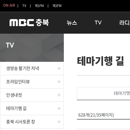
ON-AIR
TV
제1FM
제2FM
뉴스
TV
라디
충청북도
생방송 활기찬 저녁
11:05 
TV
충청북도 교육청
프라임인터뷰
12:00
테마기행 길
청주
인생내컷
16:00 
충주
테마기행 길
우리 고향
생방송 활기찬 저녁
괴산
충북 시사토론 창
우리 고향
단양
전국시대
라디오특
프라임인터뷰
보은
시청자 FLEX
테마기행
인생내컷
영동
특집프로그램
옥천
TV 속 정보
테마기행 길
음성
종영프로그램
628개(21/35페이지)
제천
충북 시사토론 창
증평