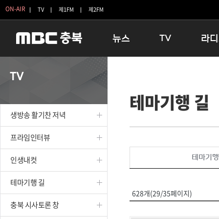
ON-AIR
TV
제1FM
제2FM
뉴스
TV
라디
충청북도
생방송 활기찬 저녁
11:05 
TV
충청북도 교육청
프라임인터뷰
12:00
테마기행 길
청주
인생내컷
16:00 
충주
테마기행 길
우리 고향
생방송 활기찬 저녁
괴산
충북 시사토론 창
우리 고향
단양
전국시대
라디오특
프라임인터뷰
보은
시청자 FLEX
테마기행
인생내컷
영동
특집프로그램
옥천
TV 속 정보
테마기행 길
음성
종영프로그램
628개(29/35페이지)
제천
충북 시사토론 창
증평