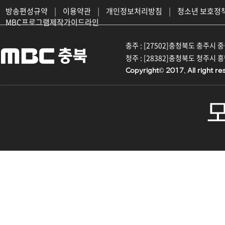
방송편성규약
|
이용약관
|
개인정보처리방침
|
청소년 보호정
MBC프로그램제작가이드라인
충주 : [27502]충청북도 충주시 중원대
청주 : [28382]충청북도 청주시 흥덕구
Copyright© 2017. All right re