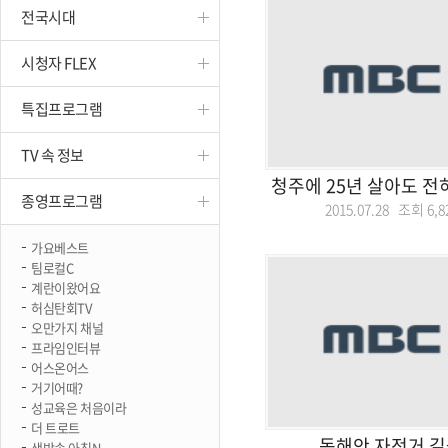
전국시대
진천
시청자 FLEX
특집프로그램
TV 속 정보
청주에 25년 살아도 전
종영프로그램
2015.07.28 조회
6,8
가요베스트
팀로컬C
계란이왔어요
허심탄회TV
오만가지 채널
프라임인터뷰
어스온어스
거기어때?
성교육은 처음이라
더 트로트
동해안 자전거 길
생방송 아침N