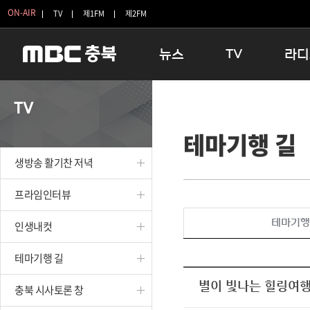
ON-AIR
TV
제1FM
제2FM
뉴스
TV
라디
충청북도
생방송 활기찬 저녁
11:05 
TV
충청북도 교육청
프라임인터뷰
12:00
테마기행 길
청주
인생내컷
16:00 
충주
테마기행 길
우리 고향
생방송 활기찬 저녁
괴산
충북 시사토론 창
우리 고향
단양
전국시대
라디오특
프라임인터뷰
보은
시청자 FLEX
테마기행
인생내컷
영동
특집프로그램
옥천
TV 속 정보
테마기행 길
음성
종영프로그램
제천
별이 빛나는 힐링여
충북 시사토론 창
증평