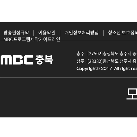
방송편성규약
|
이용약관
|
개인정보처리방침
|
청소년 보호정
MBC프로그램제작가이드라인
충주 : [27502]충청북도 충주시 중원대
청주 : [28382]충청북도 청주시 흥덕구
Copyright© 2017. All right re