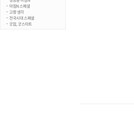
아침N 스페셜
고향 생각
전국시대 스페셜
굿잡, 굿스타트