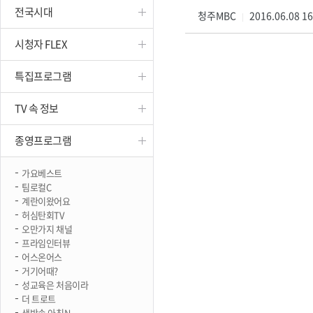
전국시대
진천
청주MBC
2016.06.08 1
|
시청자 FLEX
특집프로그램
TV 속 정보
종영프로그램
가요베스트
팀로컬C
계란이왔어요
허심탄회TV
오만가지 채널
프라임인터뷰
어스온어스
거기어때?
성교육은 처음이라
더 트로트
생방송 아침N