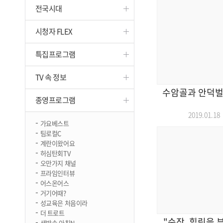
전국시대
진천
시청자 FLEX
특집프로그램
TV 속 정보
수암골과 안덕벌 
종영프로그램
2019.01.
가요베스트
팀로컬C
계란이왔어요
허심탄회TV
오만가지 채널
프라임인터뷰
어스온어스
거기어때?
성교육은 처음이라
더 트로트
"순장, 힐링을 부
생방송 아침N