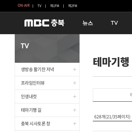
ON-AIR
TV
제1FM
제2FM
뉴스
TV
충청북도
생방송 활기찬 
TV
충청북도 교육청
프라임인터뷰
테마기행
청주
인생내컷
충주
테마기행 길
생방송 활기찬 저녁
괴산
충북 시사토론 
단양
전국시대
프라임인터뷰
보은
시청자 FLEX
인생내컷
영동
특집프로그램
옥천
TV 속 정보
테마기행 길
음성
종영프로그램
628개(21/35페이지)
제천
충북 시사토론 창
증평