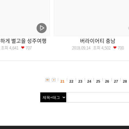
하게 별고을 성주여행
버라이어티 충남
21 조회
4,641
707
2018.09.14 조회
4,502
700
21
22
23
24
25
26
27
28