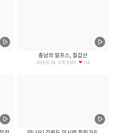
충남의 알프스, 칠갑산
2019.01.04 조회
4,691
714
 무장
떠나요! 강원도 미시령 힐링가도