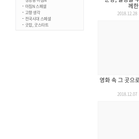
께한
아침N 스페셜
고향 생각
2018.12.
전국시대 스페셜
굿잡, 굿스타트
영화 속 그 곳으
2018.12.