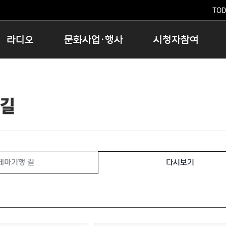
TODA
라디오
문화사업·행사
시청자참여
저녁
11:05 시사ON
문화행사
공지사항
12:00 정오의 희망곡
모아바유
시청자의견
 길
16:00 완벽한 하루
MBC 노래교실
시청자위원회
우리 고향, 부탁해!
해외문화탐방
고충처리인
창
우리 고향, 안녕하십니까?
닥터공감
클린센터
라디오특집 다시듣기
대관안내
시청자불만처리위원회
충청북도 음식문화페스타
테마기행 길
다시보기
청원생명쌀 대청호마라톤
로컬인사이트스쿨
로컬 콘텐츠 Hub
문화행사 아카이빙