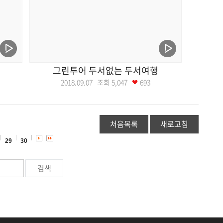
그린투어 두서없는 두서여행
2018.09.07 조회
5,047
693
처음목록
새로고침
29
30