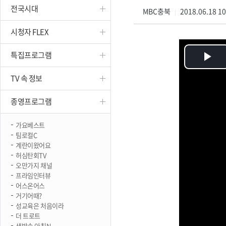
전국시대
진천
MBC충북
2018.06.18 1
|
시청자 FLEX
특집프로그램
Pl
TV 속 정보
Vi
종영프로그램
가요베스트
팀로컬C
계란이왔어요
허심탄회TV
오만가지 채널
프라임인터뷰
어스온어스
거기어때?
성교육은 처음이라
더 트로트
생방송 아침N