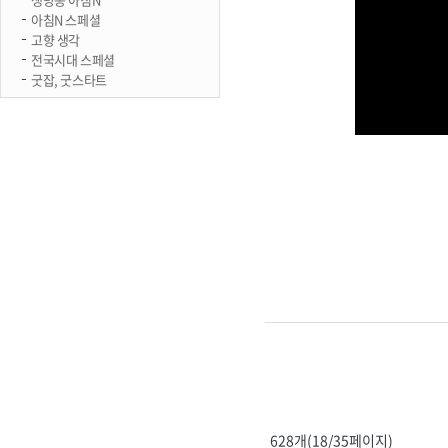
아침N 스페셜
고향 생각
전국시대 스페셜
굿잡, 굿스타트
628개(18/35페이지)