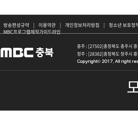
방송편성규약
|
이용약관
|
개인정보처리방침
|
청소년 보호정
MBC프로그램제작가이드라인
충주 : [27502]충청북도 충주시 중원대
청주 : [28382]충청북도 청주시 흥덕구
Copyright© 2017. All right re