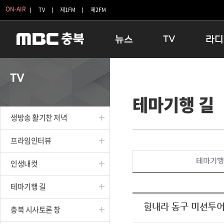
ON-AIR
TV
제1FM
제2FM
뉴스
TV
라디
충청북도
생방송 활기찬 저녁
11:05 
TV
충청북도 교육청
프라임인터뷰
12:00
테마기행 길
청주
인생내컷
16:00 
충주
테마기행 길
우리 고향
생방송 활기찬 저녁
괴산
충북 시사토론 창
우리 고향
단양
전국시대
라디오특
프라임인터뷰
보은
시청자 FLEX
테마기행
인생내컷
영동
특집프로그램
옥천
TV 속 정보
테마기행 길
음성
종영프로그램
제천
힘내라 동구 미션투
충북 시사토론 창
증평