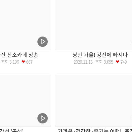
한잔 산소카페 청송
낭만 가을! 강진에 빠지다
20 조회
3,196
667
2020.11.13 조회
3,095
749
감성 '곡성'
가까운·건강한·즐기는 여행! -충