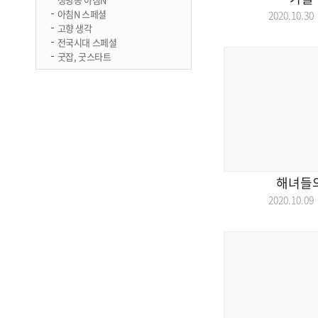
아침N 스페셜
2020.10.
고향 생각
전국시대 스페셜
굿잡, 굿스타트
해녀들
2020.10.