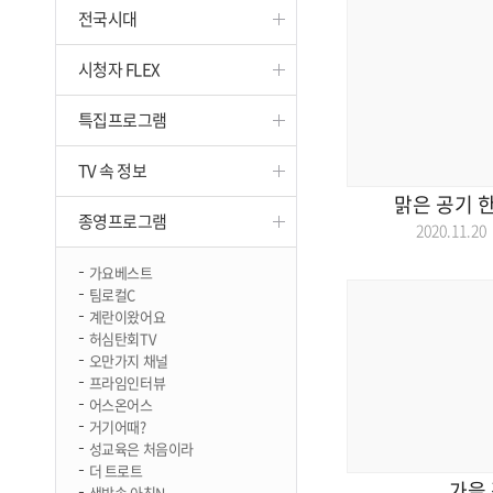
전국시대
진천
시청자 FLEX
특집프로그램
TV 속 정보
맑은 공기 
종영프로그램
2020.11.
가요베스트
팀로컬C
계란이왔어요
허심탄회TV
오만가지 채널
프라임인터뷰
어스온어스
거기어때?
성교육은 처음이라
더 트로트
가을 
생방송 아침N