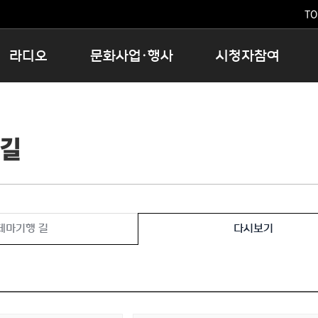
TO
라디오
문화사업·행사
시청자참여
저녁
11:05 시사ON
문화행사
공지사항
12:00 정오의 희망곡
모아바유
시청자의견
 길
16:00 완벽한 하루
MBC 노래교실
시청자위원회
우리 고향, 부탁해!
해외문화탐방
고충처리인
창
우리 고향, 안녕하십니까?
닥터공감
클린센터
라디오특집 다시듣기
대관안내
시청자불만처리위원회
충청북도 음식문화페스타
테마기행 길
다시보기
청원생명쌀 대청호마라톤
로컬인사이트스쿨
로컬 콘텐츠 Hub
문화행사 아카이빙