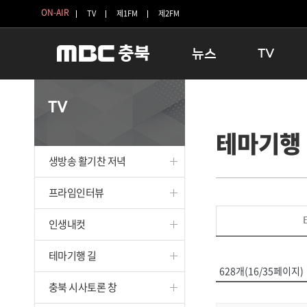
ON-AIR
TV
제1FM
제2FM
뉴스
TV
충청북도
생방송 활기찬 
TV
충청북도 교육청
프라임인터뷰
테마기행
청주
인생내컷
충주
테마기행 길
생방송 활기찬 저녁
괴산
충북 시사토론 
단양
전국시대
프라임인터뷰
보은
시청자 FLEX
인생내컷
영동
특집프로그램
옥천
TV 속 정보
테마기행 길
음성
종영프로그램
628개(16/35페이지)
제천
충북 시사토론 창
증평