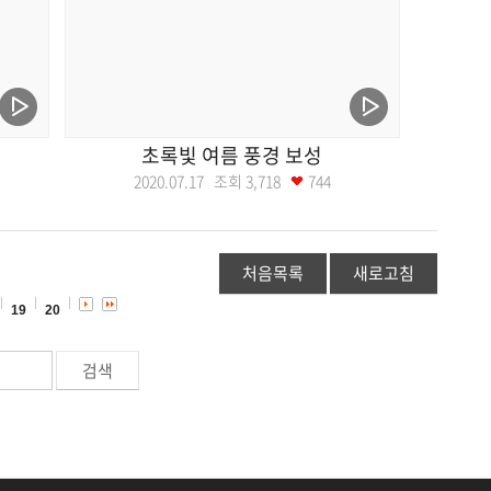
초록빛 여름 풍경 보성
2020.07.17 조회
3,718
744
처음목록
새로고침
19
20