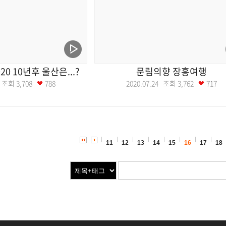
20 10년후 울산은...?
문림의향 장흥여행
31 조회
3,708
788
2020.07.24 조회
3,762
717
11
12
13
14
15
16
17
18