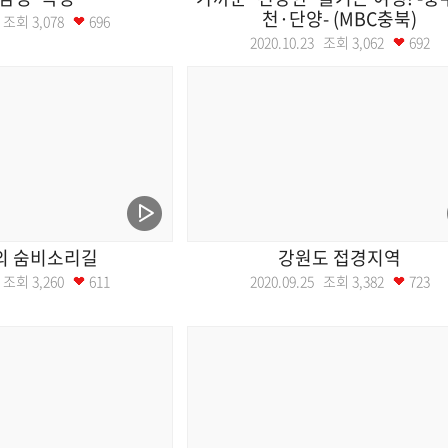
천·단양- (MBC충북)
30 조회
3,078
696
2020.10.23 조회
3,062
692
의 숨비소리길
강원도 접경지역
09 조회
3,260
611
2020.09.25 조회
3,382
723