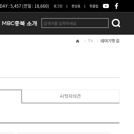
DAY : 5,457 (전일 : 18,660)
로그인
편성표
핫클립
MBC충북 소개
TV
테마기행 길
인사말
연혁
조직 및 업무안내
방송권역
광고안내
아나운서
오시는길
시청자의견
결산공고