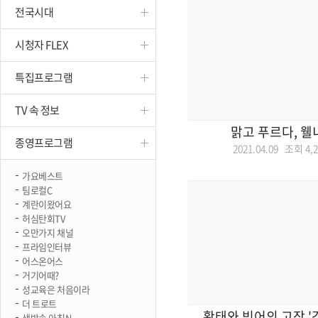
전국시대
진천
시청자 FLEX
특집프로그램
TV 속 정보
맑고 푸르다, 웰
종영프로그램
2021.04.09 조회
4,
가요베스트
팀로컬C
계란이왔어요
허심탄회TV
오만가지 채널
프라임인터뷰
어스온어스
거기어때?
성교육은 처음이라
더 트로트
황태와 빙어의 고장 '
생방송 아침N