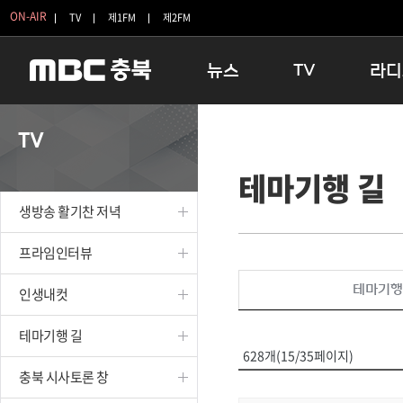
ON-AIR
TV
제1FM
제2FM
뉴스
TV
라디
충청북도
생방송 활기찬 저녁
11:05 
TV
충청북도 교육청
프라임인터뷰
12:00
테마기행 길
청주
인생내컷
16:00 
충주
테마기행 길
우리 고향
생방송 활기찬 저녁
괴산
충북 시사토론 창
우리 고향
단양
전국시대
라디오특
프라임인터뷰
보은
시청자 FLEX
테마기행
인생내컷
영동
특집프로그램
옥천
TV 속 정보
테마기행 길
음성
종영프로그램
628개(15/35페이지)
제천
충북 시사토론 창
증평