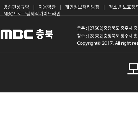
방송편성규약
|
이용약관
|
개인정보처리방침
|
청소년 보호정
MBC프로그램제작가이드라인
충주 : [27502]충청북도 충주시 중원대
청주 : [28382]충청북도 청주시 흥덕구
Copyright© 2017. All right re