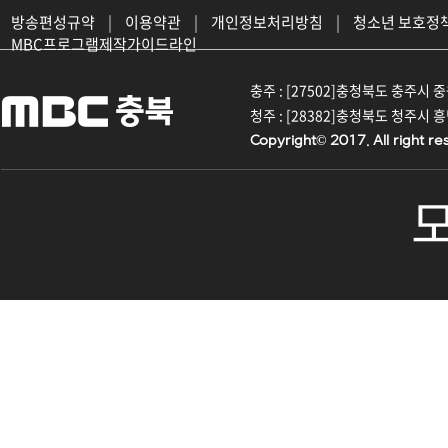
방송편성규약
|
이용약관
|
개인정보처리방침
|
청소년 보호정
MBC프로그램제작가이드라인
충주 : [27502]충청북도 충주시 중원대
청주 : [28382]충청북도 청주시 흥덕구
Copyright© 2017. All right re