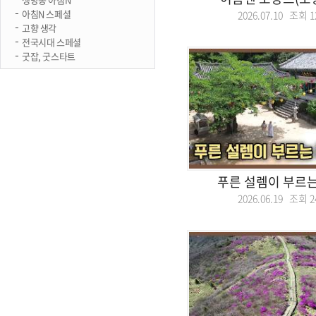
아침N 스페셜
2026.07.10 조회
1
고향 생각
전국시대 스페셜
굿잡, 굿스타트
푸른 설렘이 부르는
2026.06.19 조회
2