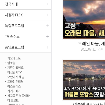
전국시대
진천
시청자 FLEX
특집프로그램
TV 속 정보
오래된 마을, 
종영프로그램
2026.07.31 조회
가요베스트
팀로컬C
계란이왔어요
허심탄회TV
오만가지 채널
프라임인터뷰
어스온어스
거기어때?
성교육은 처음이라
더 트로트
여름엔 포캉스(포
생방송 아침N