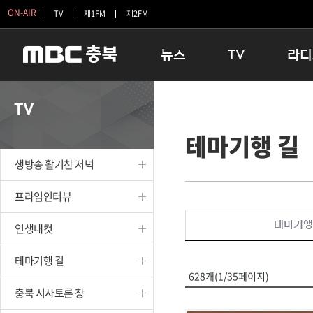
ON-AIR
TV
제1FM
제2FM
뉴스
TV
라디
충청북도
생방송 활기찬 저녁
11:05 
TV
충청북도 교육청
프라임인터뷰
12:00
테마기행 길
청주
인생내컷
16:00 
충주
테마기행 길
우리 고향
생방송 활기찬 저녁
괴산
충북 시사토론 창
우리 고향
단양
전국시대
라디오특
프라임인터뷰
보은
시청자 FLEX
테마기행
인생내컷
영동
특집프로그램
옥천
TV 속 정보
테마기행 길
음성
종영프로그램
628개(1/35페이지)
제천
충북 시사토론 창
증평