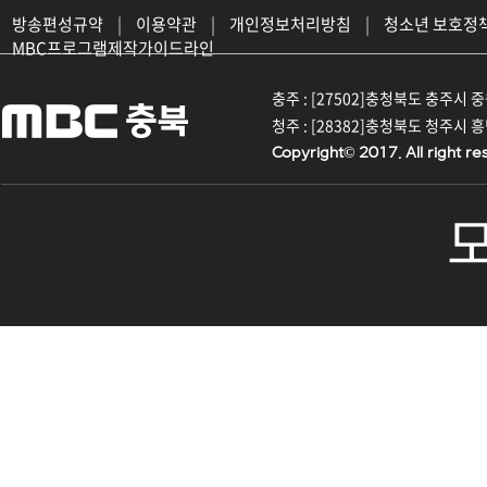
방송편성규약
|
이용약관
|
개인정보처리방침
|
청소년 보호정
MBC프로그램제작가이드라인
충주 : [27502]충청북도 충주시 중원대
청주 : [28382]충청북도 청주시 흥덕구
Copyright© 2017. All right re