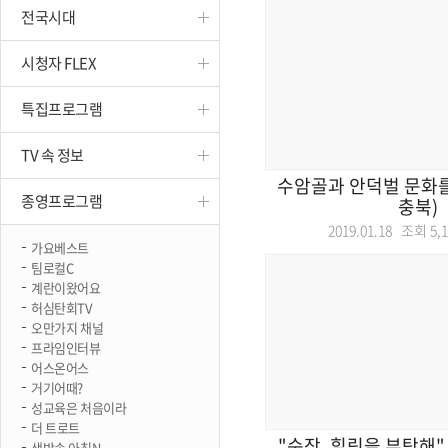
전국시대
진천
시청자 FLEX
특집프로그램
TV 속 정보
수암골과 안덕벌 문화를
종영프로그램
충북)
2019.01.18 조회
5,
가요베스트
팀로컬C
계란이왔어요
허심탄회TV
오만가지 채널
프라임인터뷰
어스온어스
거기어때?
성교육은 처음이라
더 트로트
"순장, 힐링을 부탁해" 
생방송 아침N