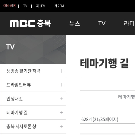
ON-AIR
TV
제1FM
제2FM
뉴스
TV
라디
충청북도
생방송 활기찬 저녁
11:05 
TV
충청북도 교육청
프라임인터뷰
12:00
테마기행 길
청주
인생내컷
16:00 
충주
테마기행 길
우리 고향
생방송 활기찬 저녁
괴산
충북 시사토론 창
우리 고향
단양
전국시대
라디오특
프라임인터뷰
보은
시청자 FLEX
테마기행
인생내컷
영동
특집프로그램
옥천
TV 속 정보
테마기행 길
음성
종영프로그램
628개(21/35페이지)
제천
충북 시사토론 창
증평