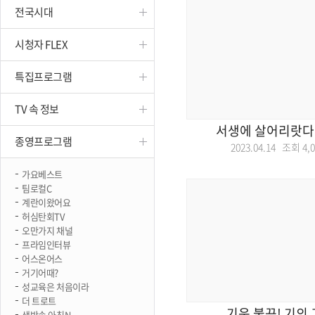
전국시대
진천
시청자 FLEX
특집프로그램
TV 속 정보
서생에 살어리랏다!
종영프로그램
2023.04.14 조회
4,
가요베스트
팀로컬C
계란이왔어요
허심탄회TV
오만가지 채널
프라임인터뷰
어스온어스
거기어때?
성교육은 처음이라
더 트로트
기운 불끈! 기의
생방송 아침N