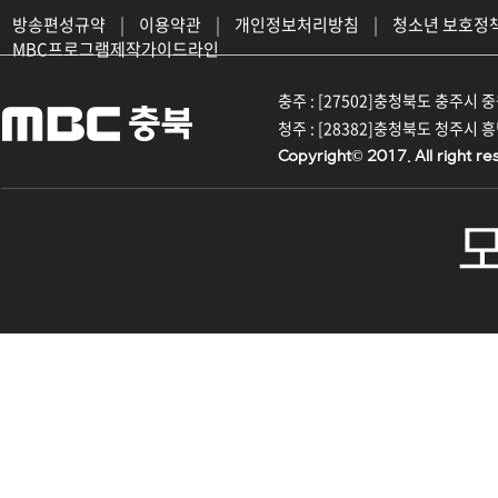
방송편성규약
|
이용약관
|
개인정보처리방침
|
청소년 보호정
MBC프로그램제작가이드라인
충주 : [27502]충청북도 충주시 중원대
청주 : [28382]충청북도 청주시 흥덕구
Copyright© 2017. All right re