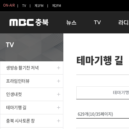
ON-AIR
TV
제1FM
제2FM
뉴스
TV
라디
충청북도
생방송 활기찬 저녁
11:05 
TV
충청북도 교육청
프라임인터뷰
12:00
테마기행 길
청주
인생내컷
16:00 
충주
테마기행 길
우리 고향
생방송 활기찬 저녁
괴산
충북 시사토론 창
우리 고향
단양
전국시대
라디오특
프라임인터뷰
보은
시청자 FLEX
테마기행
인생내컷
영동
특집프로그램
옥천
TV 속 정보
테마기행 길
음성
종영프로그램
629개(10/35페이지)
제천
충북 시사토론 창
증평