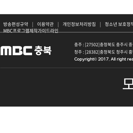
방송편성규약
|
이용약관
|
개인정보처리방침
|
청소년 보호정
MBC프로그램제작가이드라인
충주 : [27502]충청북도 충주시 중원대
청주 : [28382]충청북도 청주시 흥덕구
Copyright© 2017. All right re