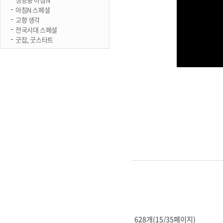
아침N 스페셜
고향 생각
전국시대 스페셜
굿잡, 굿스타트
628개(15/35페이지)