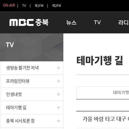
ON-AIR
TV
제1FM
제2FM
뉴스
TV
라디
충청북도
생방송 활기찬 저녁
11:05 
TV
충청북도 교육청
프라임인터뷰
12:00
테마기행 길
청주
인생내컷
16:00 
충주
테마기행 길
우리 고향
생방송 활기찬 저녁
괴산
충북 시사토론 창
우리 고향
단양
전국시대
라디오특
프라임인터뷰
보은
시청자 FLEX
테마기행
인생내컷
영동
특집프로그램
옥천
TV 속 정보
테마기행 길
음성
종영프로그램
제천
가을 바람 타고 대구
충북 시사토론 창
증평