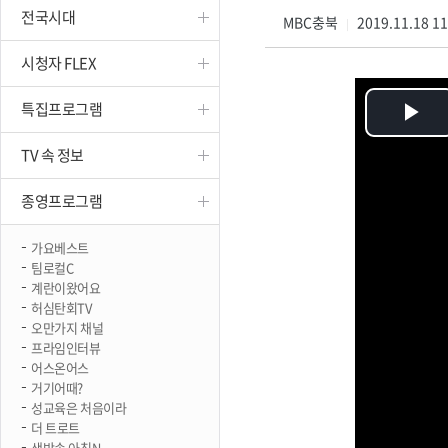
전국시대
진천
MBC충북
2019.11.18 1
|
시청자 FLEX
특집프로그램
Pl
TV 속 정보
Vi
종영프로그램
가요베스트
팀로컬C
계란이왔어요
허심탄회TV
오만가지 채널
프라임인터뷰
어스온어스
거기어때?
성교육은 처음이라
더 트로트
생방송 아침N