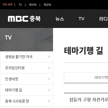
ON-AIR
TV
제1FM
제2FM
뉴스
TV
라디
충청북도
생방송 활기찬 저녁
11:05 
TV
충청북도 교육청
프라임인터뷰
12:00
테마기행 길
청주
인생내컷
16:00 
충주
테마기행 길
우리 고향
생방송 활기찬 저녁
괴산
충북 시사토론 창
우리 고향
단양
전국시대
라디오특
프라임인터뷰
보은
시청자 FLEX
테마기행
인생내컷
영동
특집프로그램
옥천
TV 속 정보
테마기행 길
음성
종영프로그램
제천
섬들의 고향 자전거로
충북 시사토론 창
증평