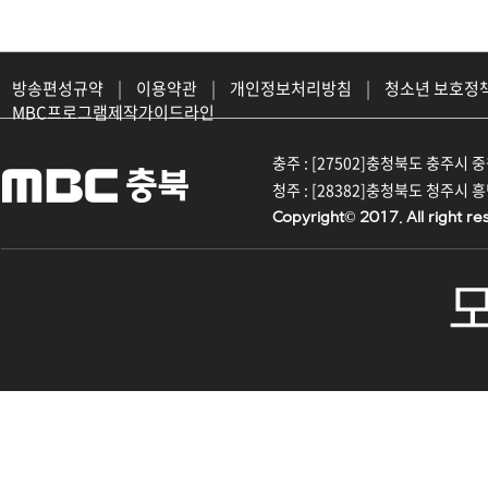
방송편성규약
|
이용약관
|
개인정보처리방침
|
청소년 보호정
MBC프로그램제작가이드라인
충주 : [27502]충청북도 충주시 중원대
청주 : [28382]충청북도 청주시 흥덕구
Copyright© 2017. All right re