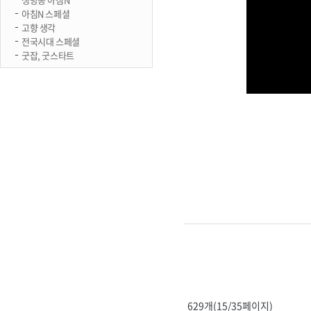
아침N 스페셜
고향 생각
전국시대 스페셜
굿잡, 굿스타트
629개(15/35페이지)