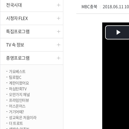
전국시대
진천
MBC충북
2018.06.11 1
|
시청자 FLEX
특집프로그램
Pl
TV 속 정보
Vi
종영프로그램
가요베스트
팀로컬C
계란이왔어요
허심탄회TV
오만가지 채널
프라임인터뷰
어스온어스
거기어때?
성교육은 처음이라
더 트로트
생방송 아침N