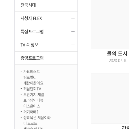
전국시대
진천
시청자 FLEX
특집프로그램
TV 속 정보
물의 도시
종영프로그램
2020.07.
가요베스트
팀로컬C
계란이왔어요
허심탄회TV
오만가지 채널
프라임인터뷰
어스온어스
거기어때?
성교육은 처음이라
더 트로트
강
생방송 아침N