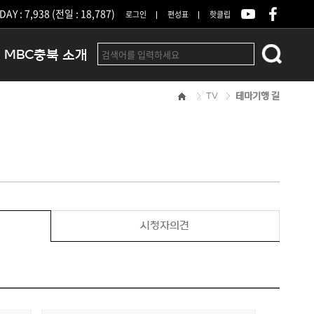
DAY : 7,938 (전일 : 18,787)
로그인
편성표
핫클립
MBC충북 소개
TV
테마기행 길
인사말
연혁
조직 및 업무안내
방송권역
광고안내
아나운서
오시는길
시청자의견
결산공고