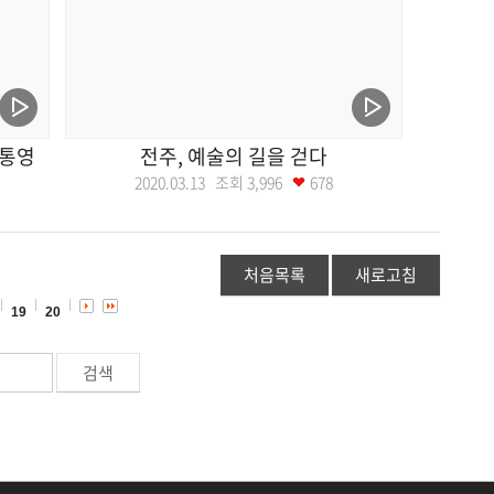
남통영
전주, 예술의 길을 걷다
2020.03.13 조회
3,996
678
처음목록
새로고침
19
20