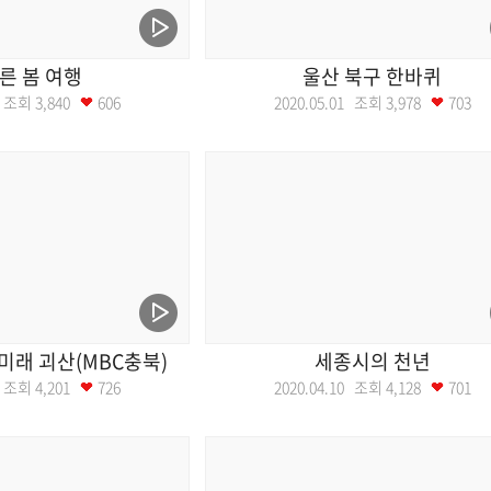
른 봄 여행
울산 북구 한바퀴
08 조회
3,840
606
2020.05.01 조회
3,978
703
미래 괴산(MBC충북)
세종시의 천년
17 조회
4,201
726
2020.04.10 조회
4,128
701