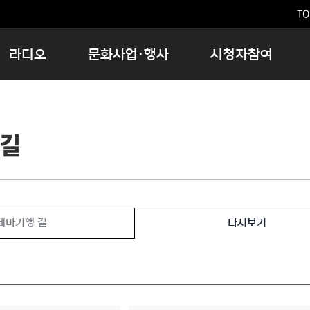
TO
라디오
문화사업·행사
시청자참여
저녁
11:05 시사ON
문화행사
공지사항
12:00 정오의 희망곡
모아바유
시청자의견
 길
16:00 완벽한 하루
MBC 노래교실
시청자위원회
우리 고향, 부탁해!
해외문화탐방
고충처리인
창
우리 고향, 안녕하십니까?
닥터공감
클린센터
라디오특집 다시듣기
대관안내
시청자불만처리위원회
충청북도 음식문화페스타
테마기행 길
다시보기
청원생명쌀 대청호마라톤
로컬인사이트스쿨
로컬 콘텐츠 Hub
문화행사 아카이빙