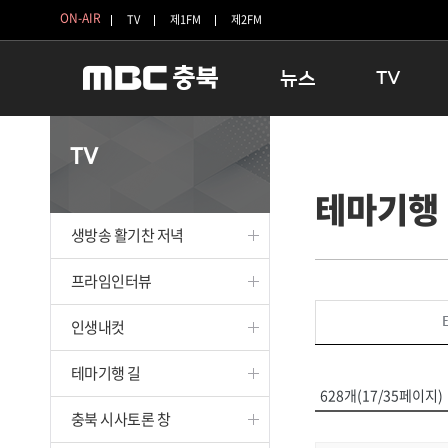
ON-AIR
TV
제1FM
제2FM
뉴스
TV
충청북도
생방송 활기찬 
TV
충청북도 교육청
프라임인터뷰
테마기행
청주
인생내컷
충주
테마기행 길
생방송 활기찬 저녁
괴산
충북 시사토론 
단양
전국시대
프라임인터뷰
보은
시청자 FLEX
인생내컷
영동
특집프로그램
옥천
TV 속 정보
테마기행 길
음성
종영프로그램
628개(17/35페이지)
제천
충북 시사토론 창
증평