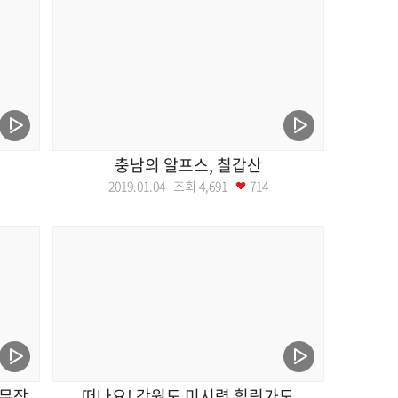
충남의 알프스, 칠갑산
2019.01.04 조회
4,691
714
 무장
떠나요! 강원도 미시령 힐링가도