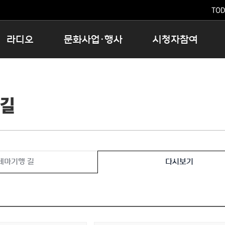
TODA
라디오
문화사업·행사
시청자참여
저녁
11:05 시사ON
문화행사
공지사항
12:00 정오의 희망곡
모아바유
시청자의견
 길
16:00 완벽한 하루
MBC 노래교실
시청자위원회
우리 고향, 부탁해!
해외문화탐방
고충처리인
창
우리 고향, 안녕하십니까?
닥터공감
클린센터
라디오특집 다시듣기
대관안내
시청자불만처리위원회
충청북도 음식문화페스타
테마기행 길
다시보기
청원생명쌀 대청호마라톤
로컬인사이트스쿨
로컬 콘텐츠 Hub
문화행사 아카이빙