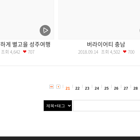
하게 별고을 성주여행
버라이어티 충남
21 조회
4,642
707
2018.09.14 조회
4,502
700
21
22
23
24
25
26
27
28