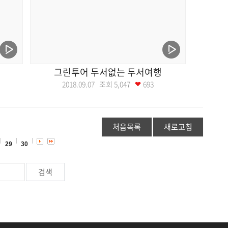
그린투어 두서없는 두서여행
2018.09.07 조회
5,047
693
처음목록
새로고침
29
30