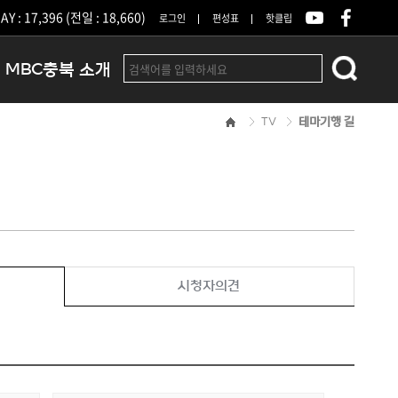
Y : 17,396 (전일 : 18,660)
로그인
편성표
핫클립
MBC충북 소개
TV
테마기행 길
인사말
연혁
조직 및 업무안내
방송권역
광고안내
아나운서
오시는길
시청자의견
결산공고