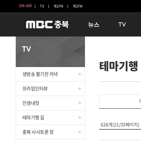
ON-AIR
TV
제1FM
제2FM
뉴스
TV
충청북도
생방송 활기찬 
TV
충청북도 교육청
프라임인터뷰
테마기행
청주
인생내컷
충주
테마기행 길
생방송 활기찬 저녁
괴산
충북 시사토론 
단양
전국시대
프라임인터뷰
보은
시청자 FLEX
인생내컷
영동
특집프로그램
옥천
TV 속 정보
테마기행 길
음성
종영프로그램
628개(21/35페이지)
제천
충북 시사토론 창
증평