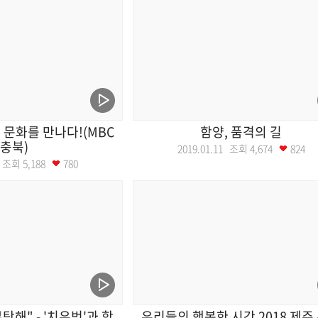
문화를 만나다!(MBC
함양, 품격의 길
충북)
2019.01.11 조회
4,674
824
18 조회
5,188
780
탁해" - '치유벗'과 함
우리들의 행복한 시간 2018 제주