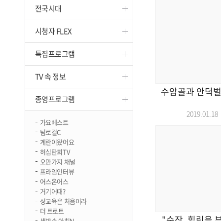
전국시대
진천
시청자 FLEX
특집프로그램
TV 속 정보
수암골과 안덕벌 
종영프로그램
2019.01.
가요베스트
팀로컬C
계란이왔어요
허심탄회TV
오만가지 채널
프라임인터뷰
어스온어스
거기어때?
성교육은 처음이라
더 트로트
"순장, 힐링을 부
생방송 아침N