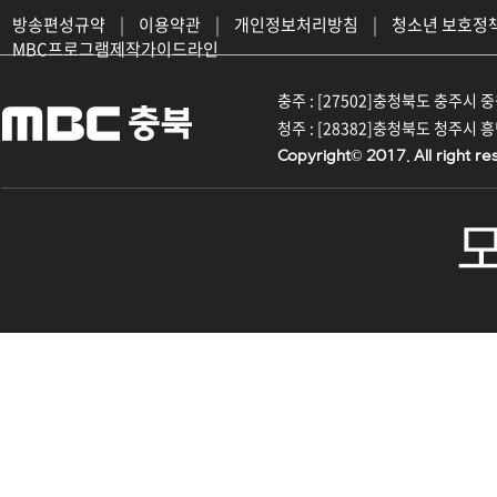
방송편성규약
|
이용약관
|
개인정보처리방침
|
청소년 보호정
MBC프로그램제작가이드라인
충주 : [27502]충청북도 충주시 중원대
청주 : [28382]충청북도 청주시 흥덕구
Copyright© 2017. All right re