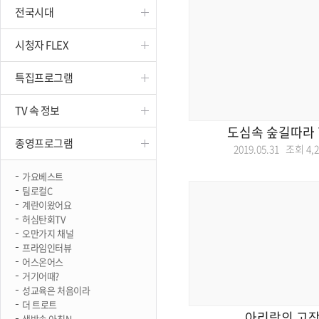
전국시대
진천
시청자 FLEX
특집프로그램
TV 속 정보
도심속 숲길따라 
종영프로그램
2019.05.31 조회
4,
가요베스트
팀로컬C
계란이왔어요
허심탄회TV
오만가지 채널
프라임인터뷰
어스온어스
거기어때?
성교육은 처음이라
더 트로트
아리랑의 고장
생방송 아침N