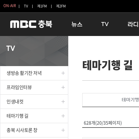
ON-AIR
TV
제1FM
제2FM
뉴스
TV
라디
충청북도
생방송 활기찬 저녁
11:05 
TV
충청북도 교육청
프라임인터뷰
12:00
테마기행 길
청주
인생내컷
16:00 
충주
테마기행 길
우리 고향
생방송 활기찬 저녁
괴산
충북 시사토론 창
우리 고향
단양
전국시대
라디오특
프라임인터뷰
보은
시청자 FLEX
테마기행
인생내컷
영동
특집프로그램
옥천
TV 속 정보
테마기행 길
음성
종영프로그램
628개(20/35페이지)
제천
충북 시사토론 창
증평