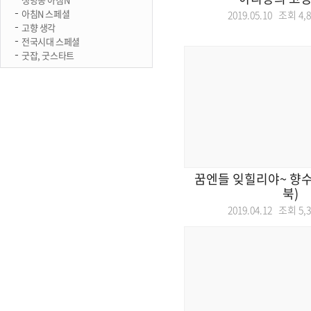
아침N 스페셜
2019.05.10 조회
4,
고향 생각
전국시대 스페셜
굿잡, 굿스타트
꿈엔들 잊힐리야~ 향수
북)
2019.04.12 조회
5,