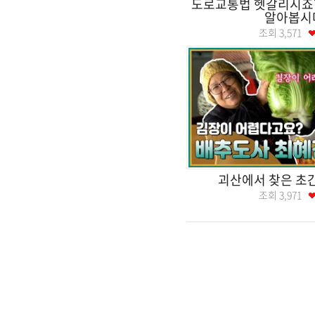
도로교통법 헷갈리시죠?
알아봅시
조회
3,571
괴산에서 찾은 초
조회
3,971