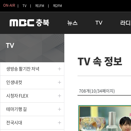
ON-AIR
TV
제1FM
제2FM
뉴스
TV
라디
충청북도
생방송 활기찬 저녁
11:05 
TV
충청북도 교육청
프라임인터뷰
12:00
TV 속 정보
청주
인생내컷
16:00 
충주
테마기행 길
우리 고향
생방송 활기찬 저녁
괴산
충북 시사토론 창
우리 고향
단양
전국시대
라디오특
인생내컷
보은
시청자 FLEX
708개(10/34페이지)
시청자 FLEX
영동
특집프로그램
옥천
TV 속 정보
테마기행 길
음성
종영프로그램
제천
전국시대
증평