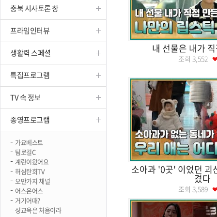
충북 시사토론 창
진천
프라임인터뷰
내 선물은 내가 직
생활력 스페셜
조회
3,552
특집프로그램
TV 속 정보
종영프로그램
가요베스트
팀로컬C
계란이왔어요
소아과 '0곳' 이었던 
허심탄회TV
겼다
오만가지 채널
조회
3,589
어스온어스
거기어때?
성교육은 처음이라