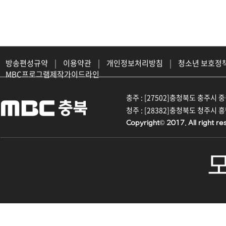
방송편성규약
|
이용약관
|
개인정보처리방침
|
청소년 보호정
MBC프로그램제작가이드라인
충주 : [27502]충청북도 충주시 중원대
청주 : [28382]충청북도 청주시 흥덕구
Copyright© 2017. All right re