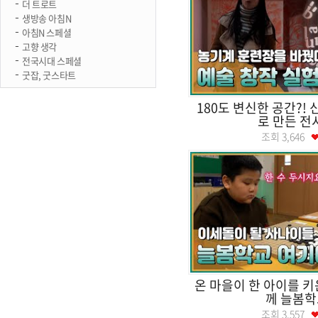
더 트로트
생방송 아침N
아침N 스페셜
고향 생각
전국시대 스페셜
굿잡, 굿스타트
180도 변신한 공간?!
로 만든 전
조회
3,646
온 마을이 한 아이를 키
께 늘봄학
조회
3,557