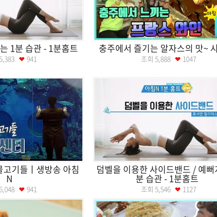
는 1분 습관 - 1분홈트
충주에서 즐기는 알자스의 맛~ 
5,383
941
조회
5,888
1047
 물고기들ㅣ생방송 아침
덤벨을 이용한 사이드밴드 / 예뻐
N
분 습관 - 1분홈트
6,048
941
조회
5,546
1127