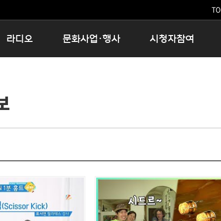
TO
라디오
문화사업·행사
시청자참여
저녁
11:05 시사ON
문화행사
공지사항
12:00 정오의 희망곡
모아바유
시청자의견
보
16:00 완벽한 하루
MBC 노래교실
시청자위원회
우리 고향, 부탁해!
해외문화탐방
고충처리인
창
우리 고향, 안녕하십니까?
닥터공감
클린센터
라디오특집 다시듣기
대관안내
시청자불만처리위원회
충청북도 음식문화페스타
청원생명쌀 대청호마라톤
로컬인사이트스쿨
로컬 콘텐츠 Hub
문화행사 아카이빙