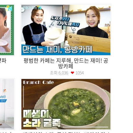
양파
평범한 카페는 지루해, 만드는 재미! 공
방카페
조회
6,036
1054