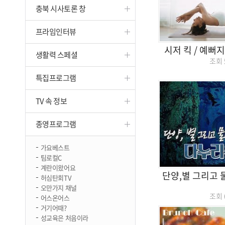
충북 시사토론 창
진천
프라임인터뷰
시저 킥 / 예뻐지
생활력 스페셜
조회
특집프로그램
TV 속 정보
종영프로그램
가요베스트
팀로컬C
계란이왔어요
단양,별 그리고
허심탄회TV
오만가지 채널
조회
어스온어스
거기어때?
성교육은 처음이라