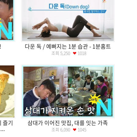
!
다운 독 / 예뻐지는 1분 습관 - 1분홈트
조회
5,250
1018
게 즐기
삼대가 이어진 맛집, 대를 잇는 가족
..
조회
6,090
1045