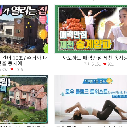
시간이 10초? 주거와 파
까도까도 매력만점 제천 송계
을 동시에!
조회
5,151
921
5,302
1016