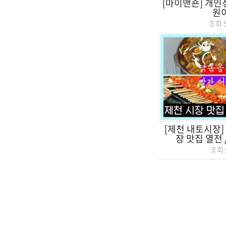
[마이맨숀] 개인
원이
조회
[제천 내토시장]
장 맛집 열전 /
조회