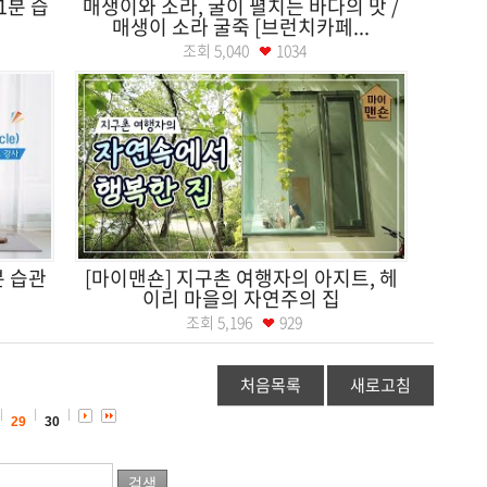
1분 습
매생이와 소라, 굴이 펼치는 바다의 맛 /
매생이 소라 굴죽 [브런치카페...
조회
5,040
1034
분 습관
[마이맨숀] 지구촌 여행자의 아지트, 헤
이리 마을의 자연주의 집
조회
5,196
929
처음목록
새로고침
29
30