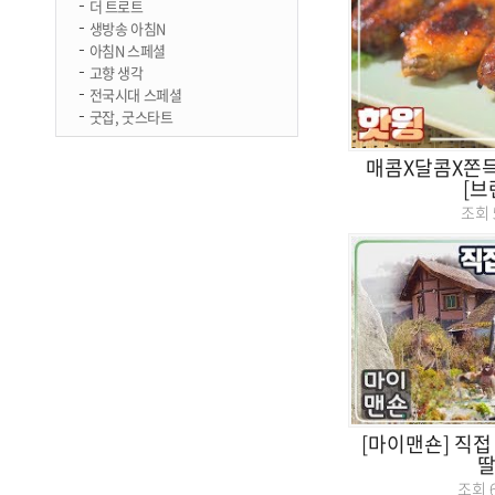
더 트로트
생방송 아침N
아침N 스페셜
고향 생각
전국시대 스페셜
굿잡, 굿스타트
매콤X달콤X쫀득 
[브
조회
[마이맨숀] 직접
딸
조회