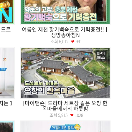
시드르
여름엔 제천 황기백숙으로 기력충전!!ㅣ
생방송아침N
조회
6,012
991
지는 1
[마이맨숀] 드라마 세트장 같은 오창 한
옥마을에서의 하룻밤
조회
5,915
1028