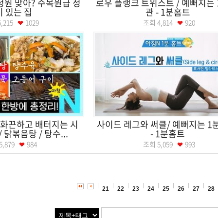
정원 맞아? 수목원급 정
로우 플랭크 트위스트 / 예뻐지는 
 있는 집
관 - 1분홈트
5,215
1029
조회
4,814
920
 화끈하고 배터지는 시
사이드 레그와 써클/ 예뻐지는 1
 닭볶음탕 / 탕수...
- 1분홈트
5,879
984
조회
5,059
993
21
22
23
24
25
26
27
28