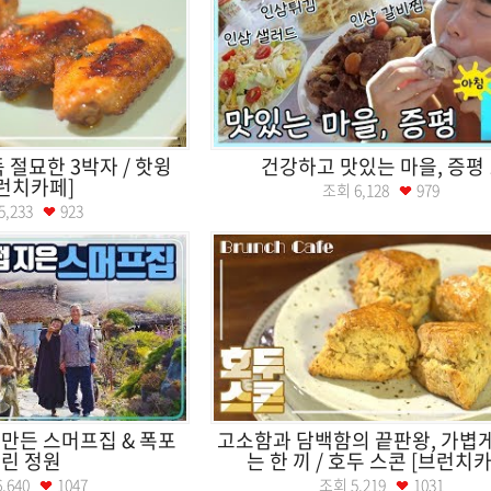
절묘한 3박자 / 핫윙
건강하고 맛있는 마을, 증평 
런치카페]
조회
6,128
979
5,233
923
 만든 스머프집 & 폭포
고소함과 담백함의 끝판왕, 가볍
린 정원
는 한 끼 / 호두 스콘 [브런치카.
6,640
1047
조회
5,219
1031