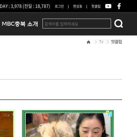
DAY : 3,978 (전일 : 18,787)
로그인
편성표
핫클립
MBC충북 소개
Tv
핫클립
인사말
연혁
조직 및 업무안내
방송권역
광고안내
아나운서
오시는길
결산공고