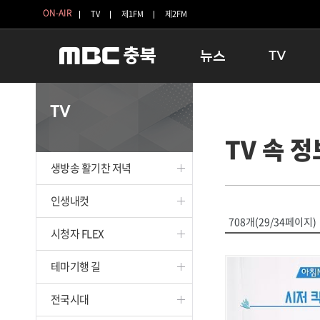
ON-AIR
TV
제1FM
제2FM
뉴스
TV
충청북도
생방송 활기찬 
TV
충청북도 교육청
프라임인터뷰
TV 속 정
청주
인생내컷
충주
테마기행 길
생방송 활기찬 저녁
괴산
충북 시사토론 
단양
전국시대
인생내컷
보은
시청자 FLEX
708개(29/34페이지)
시청자 FLEX
영동
특집프로그램
옥천
TV 속 정보
테마기행 길
음성
종영프로그램
제천
전국시대
증평