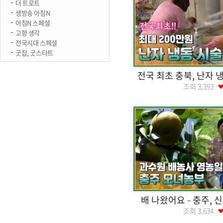
더 트로트
생방송 아침N
아침N 스페셜
고향 생각
전국시대 스페셜
굿잡, 굿스타트
전국 최초 충북, 난자 
조회
3,393
배 나왔어요 – 충주,
조회
3,634