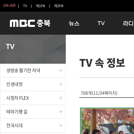
ON-AIR
TV
제1FM
제2FM
뉴스
TV
라디
충청북도
생방송 활기찬 저녁
11:05 
TV
충청북도 교육청
프라임인터뷰
12:00
TV 속 정보
청주
인생내컷
16:00 
충주
테마기행 길
우리 고향
생방송 활기찬 저녁
괴산
충북 시사토론 창
우리 고향
단양
전국시대
라디오특
인생내컷
보은
시청자 FLEX
708개(11/34페이지)
시청자 FLEX
영동
특집프로그램
옥천
TV 속 정보
테마기행 길
음성
종영프로그램
제천
전국시대
증평