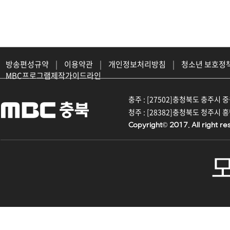
방송편성규약
|
이용약관
|
개인정보처리방침
|
청소년 보호정
MBC프로그램제작가이드라인
충주 : [27502]충청북도 충주시 중원대
청주 : [28382]충청북도 청주시 흥덕구
Copyright© 2017. All right re