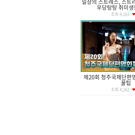
일상의 스트레스, 스트
우당탕탕 취미생
조회
4,161
제20회 청주국제단편
꿀팁
조회
4,162