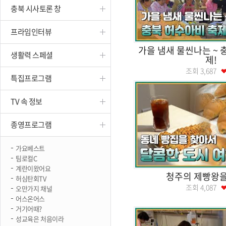
충북 시사토론 창
진천
프라임인터뷰
가을 냄새 물씬나는 ~ 
생활력 스페셜
제!
조회
3,687
특집프로그램
TV 속 정보
종영프로그램
가요베스트
팀로컬C
계란이왔어요
청주의 제빵왕을
허심탄회TV
조회
4,087
오만가지 채널
어스온어스
거기어때?
성교육은 처음이라