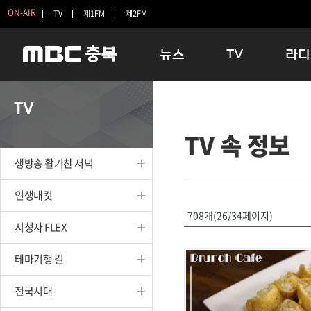
ON-AIR
TV
제1FM
제2FM
뉴스
TV
라디
충청북도
생방송 활기찬 저녁
11:05 
TV
충청북도 교육청
프라임인터뷰
12:00
TV 속 정보
청주
인생내컷
16:00 
충주
테마기행 길
우리 고향
생방송 활기찬 저녁
괴산
충북 시사토론 창
우리 고향
단양
전국시대
라디오특
인생내컷
보은
시청자 FLEX
708개(26/34페이지)
시청자 FLEX
영동
특집프로그램
옥천
TV 속 정보
테마기행 길
음성
종영프로그램
제천
전국시대
증평