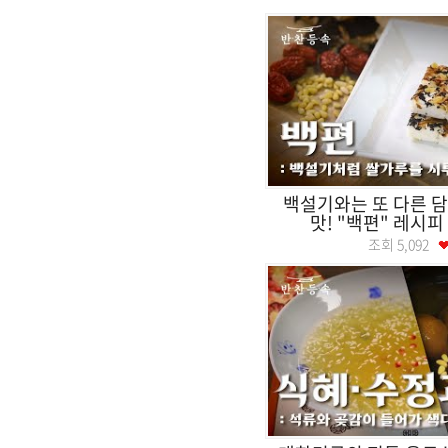
백설기와는 또 다른 
맛! "백편" 레시피
조회
5,092