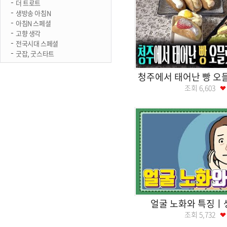
더 트로트
생방송 아침N
아침N 스페셜
고향 생각
전국시대 스페셜
굿잡, 굿스타트
청주에서 태어난 빵 오
조회
6,603
얼굴 노화와 특징
조회
5,732