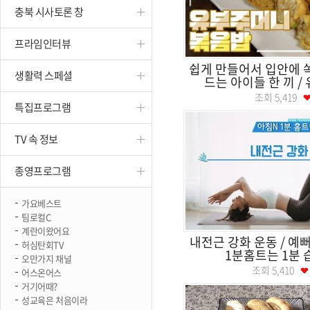
충북 시사토론 창
진천
프라임인터뷰
쉽게 만들어서 입안에 쏙
생활력 스페셜
드는 아이들 한 끼 / 
조회
5,419
특집프로그램
TV 속 정보
종영프로그램
가요베스트
팀로컬C
계란이왔어요
내전근 강화 운동 / 예뻐
허심탄회TV
1분홈트는 1분 습관
오만가지 채널
조회
5,410
어스온어스
거기어때?
성교육은 처음이라