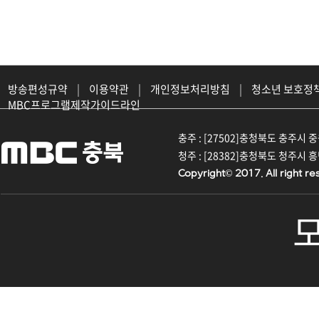
방송편성규약
|
이용약관
|
개인정보처리방침
|
청소년 보호정
MBC프로그램제작가이드라인
충주 : [27502]충청북도 충주시 중원대
청주 : [28382]충청북도 청주시 흥덕구
Copyright© 2017. All right re