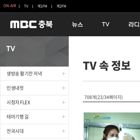
ON-AIR
TV
제1FM
제2FM
뉴스
TV
라디
충청북도
생방송 활기찬 저녁
11:05 
TV
충청북도 교육청
프라임인터뷰
12:00
TV 속 정보
청주
인생내컷
16:00 
충주
테마기행 길
우리 고향
생방송 활기찬 저녁
괴산
충북 시사토론 창
우리 고향
단양
전국시대
라디오특
인생내컷
보은
시청자 FLEX
708개(23/34페이지)
시청자 FLEX
영동
특집프로그램
옥천
TV 속 정보
테마기행 길
음성
종영프로그램
제천
전국시대
증평