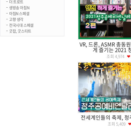
더 트로트
생방송 아침N
아침N 스페셜
고향 생각
전국시대 스페셜
굿잡, 굿스타트
VR, 드론, ASMR 총동
게 즐기는 2021 
조회
4,974
전세계인들의 축제, 
조회
5,409