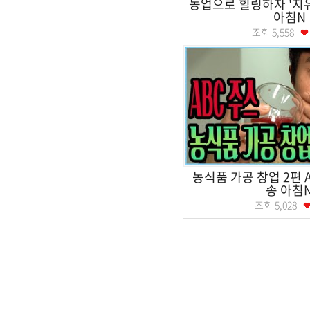
농업으로 힐링하자 '치
아침N
조회
5,558
농식품 가공 창업 2편
송 아침
조회
5,028