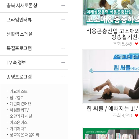
충북 시사토론 창
진천
프라임인터뷰
식용곤충산업 고소애
생활력 스페셜
방송활기찬
조회
5,845
특집프로그램
TV 속 정보
종영프로그램
가요베스트
팀로컬C
계란이왔어요
힙 써클 / 예뻐지는 1
허심탄회TV
조회
4,940
오만가지 채널
어스온어스
거기어때?
성교육은 처음이라