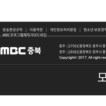
방송편성규약
|
이용약관
|
개인정보처리방침
|
청소년 보호정
MBC프로그램제작가이드라인
충주 : [27502]충청북도 충주시 중원대
청주 : [28382]충청북도 청주시 흥덕구
Copyright© 2017. All right re