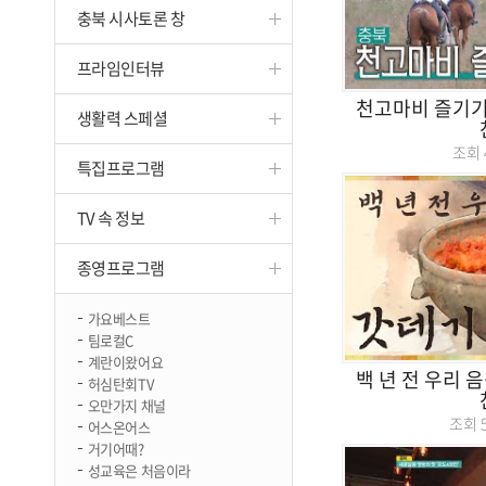
충북 시사토론 창
진천
프라임인터뷰
천고마비 즐기
생활력 스페셜
조회
특집프로그램
TV 속 정보
종영프로그램
가요베스트
팀로컬C
계란이왔어요
백 년 전 우리 음
허심탄회TV
오만가지 채널
조회
어스온어스
거기어때?
성교육은 처음이라