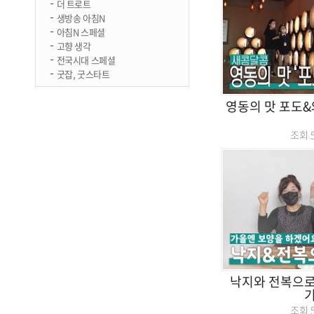
더 트로트
생방송 아침N
아침N 스페셜
고향 생각
전국시대 스페셜
굿잡, 굿스타트
영동의 맛 포도
조회
낙지와 전복으
조회