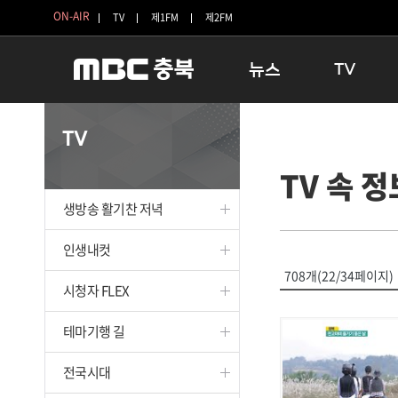
ON-AIR
TV
제1FM
제2FM
뉴스
TV
충청북도
생방송 활기찬 
TV
충청북도 교육청
프라임인터뷰
TV 속 정
청주
인생내컷
충주
테마기행 길
생방송 활기찬 저녁
괴산
충북 시사토론 
단양
전국시대
인생내컷
보은
시청자 FLEX
708개(22/34페이지)
시청자 FLEX
영동
특집프로그램
옥천
TV 속 정보
테마기행 길
음성
종영프로그램
제천
전국시대
증평