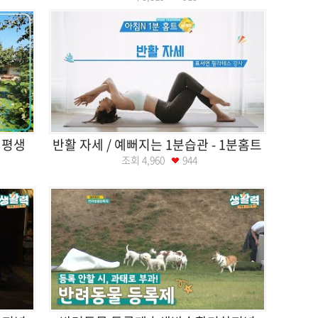
 평생
반활 자세 / 예뻐지는 1분습관 - 1분홈트
조회
4,960
944