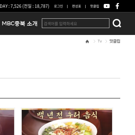
DAY : 7,526 (전일 : 18,787)
로그인
편성표
핫클립
MBC충북 소개
Tv
핫클립
인사말
연혁
조직 및 업무안내
방송권역
광고안내
아나운서
오시는길
결산공고