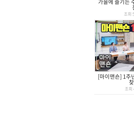
가을에 즐기는
조회
[마이맨숀] 1주
찾
조회