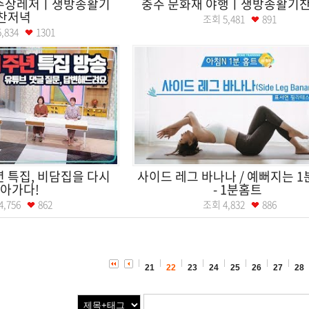
 수상레저ㅣ생방송활기
충주 문화재 야행ㅣ생방송활기
찬저녁
조회
5,481
891
5,834
1301
년 특집, 비담집을 다시
사이드 레그 바나나 / 예뻐지는 
아가다!
- 1분홈트
4,756
862
조회
4,832
886
21
22
23
24
25
26
27
28