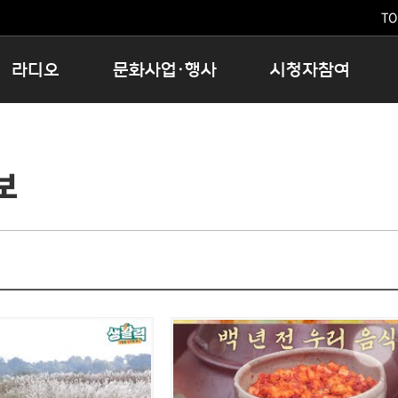
TO
라디오
문화사업·행사
시청자참여
저녁
11:05 시사ON
문화행사
공지사항
12:00 정오의 희망곡
모아바유
시청자의견
보
16:00 완벽한 하루
MBC 노래교실
시청자위원회
우리 고향, 부탁해!
해외문화탐방
고충처리인
창
우리 고향, 안녕하십니까?
닥터공감
클린센터
라디오특집 다시듣기
대관안내
시청자불만처리위원회
충청북도 음식문화페스타
청원생명쌀 대청호마라톤
로컬인사이트스쿨
로컬 콘텐츠 Hub
문화행사 아카이빙