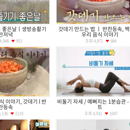
기 좋은날ㅣ생방송활기
갓데기 만드는 법 ㅣ 반찬등속, 백
찬저녁
우리 음식 이야기
4,948
953
조회
4,971
984
식 이야기, 갓데기 l 반
비둘기 자세 / 예뻐지는 1분습관 -
찬등속
트
5,136
1119
조회
4,931
1047