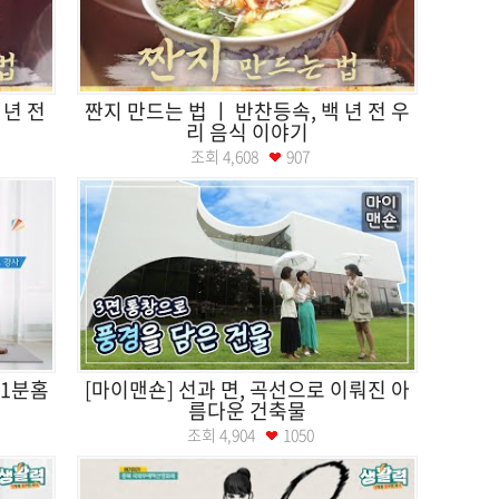
 년 전
짠지 만드는 법 ㅣ 반찬등속, 백 년 전 우
리 음식 이야기
조회
4,608
907
 1분홈
[마이맨숀] 선과 면, 곡선으로 이뤄진 아
름다운 건축물
조회
4,904
1050