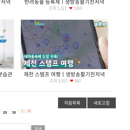
찬저녁
반려동물 등록제ㅣ생방송활기찬저녁
조회
5,321
1369
1분습관
제천 스탬프 여행ㅣ생방송활기찬저녁
조회
5,357
883
처음목록
새로고침
29
30