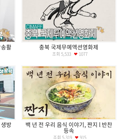
방송활
충북 국제무예액션영화제
조회
5,533
1077
ㅣ생방
백 년 전 우리 음식 이야기, 짠지 l 반찬
등속
조회
5,319
915