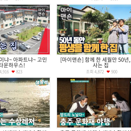
이냐~ 아파트냐~ 고민
[마이맨숀] 함께 한 세월만 50년,
 타운하우스!
사는 집
4,916
823
조회
4,872
900