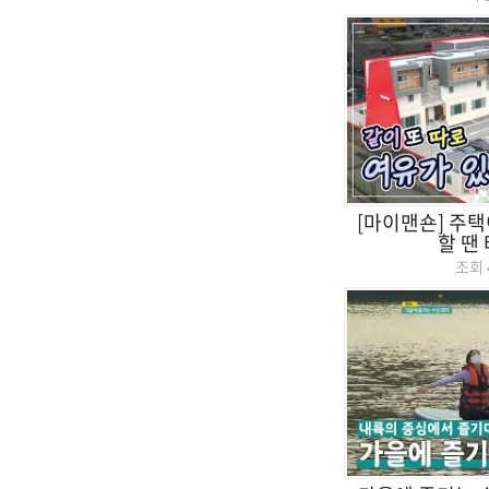
[마이맨숀] 주택
할 땐
조회