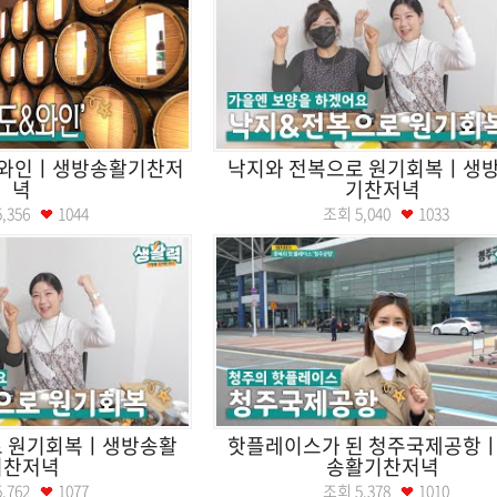
&와인ㅣ생방송활기찬저
낙지와 전복으로 원기회복ㅣ생
녁
기찬저녁
5,356
1044
조회
5,040
1033
로 원기회복ㅣ생방송활
핫플레이스가 된 청주국제공항
기찬저녁
송활기찬저녁
5,762
1077
조회
5,378
1010