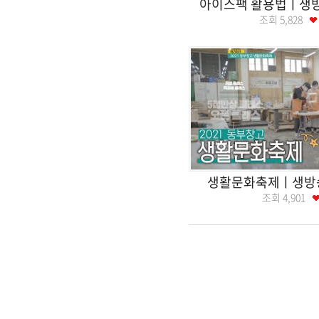
아이스팩 활용법ㅣ생
조회
5,828
생활문화축제ㅣ생방
조회
4,901