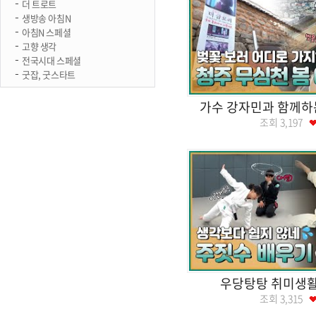
더 트로트
생방송 아침N
아침N 스페셜
고향 생각
전국시대 스페셜
굿잡, 굿스타트
가수 강자민과 함께하
조회
3,197
우당탕탕 취미생
조회
3,315