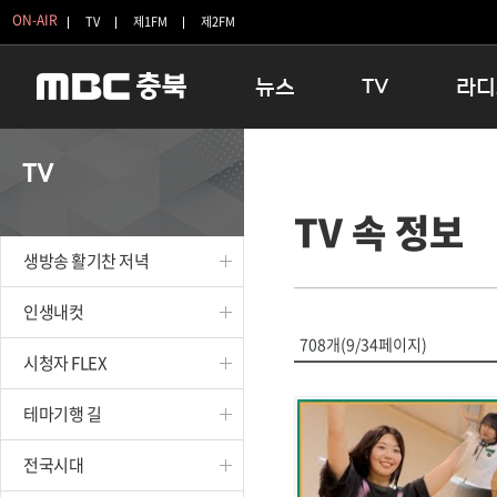
ON-AIR
TV
제1FM
제2FM
뉴스
TV
라디
충청북도
생방송 활기찬 저녁
11:05 
TV
충청북도 교육청
프라임인터뷰
12:00
TV 속 정보
청주
인생내컷
16:00 
충주
테마기행 길
우리 고향
생방송 활기찬 저녁
괴산
충북 시사토론 창
우리 고향
단양
전국시대
라디오특
인생내컷
보은
시청자 FLEX
708개(9/34페이지)
시청자 FLEX
영동
특집프로그램
옥천
TV 속 정보
테마기행 길
음성
종영프로그램
제천
전국시대
증평