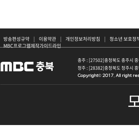
방송편성규약
|
이용약관
|
개인정보처리방침
|
청소년 보호정
MBC프로그램제작가이드라인
충주 : [27502]충청북도 충주시 중원대
청주 : [28382]충청북도 청주시 흥덕구
Copyright© 2017. All right re