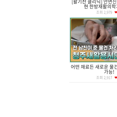
[활기찬 클리닉] 안면신
현 한방재활의학
조회
2,979
어떤 재료든 새로운 물
가능!
조회
2,917