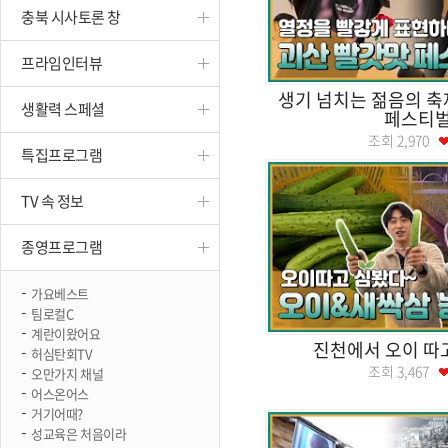
충북 시사토론 창
진천
프라임인터뷰
생기 넘치는 젊음의 축
생활력 스페셜
페스티
조회
2,970
특집프로그램
TV 속 정보
종영프로그램
가요베스트
팀로컬C
계란이왔어요
진천에서 오이 따고
허심탄회TV
조회
3,467
오만가지 채널
어스온어스
거기어때?
성교육은 처음이라