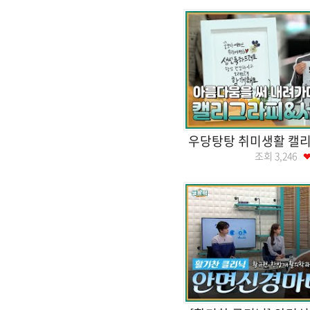
우당탕탕 취미생활 캘
조회
3,246