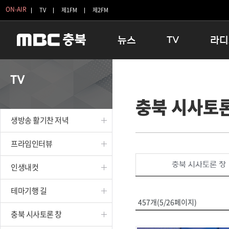
ON-AIR
TV
제1FM
제2FM
뉴스
TV
라디
충청북도
생방송 활기찬 저녁
11:05 
TV
충청북도 교육청
프라임인터뷰
12:00
충북 시사토론
청주
인생내컷
16:00 
충주
테마기행 길
우리 고향
생방송 활기찬 저녁
괴산
충북 시사토론 창
우리 고향
단양
전국시대
라디오특
프라임인터뷰
보은
시청자 FLEX
충북 시사토론 창
인생내컷
영동
특집프로그램
옥천
TV 속 정보
테마기행 길
음성
종영프로그램
457개(5/26페이지)
제천
충북 시사토론 창
증평