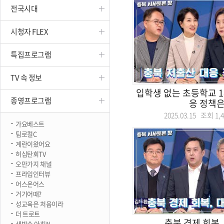
전국시대
진천
시청자 FLEX
특집프로그램
TV 속 정보
입학생 없는 초등학교 1
종영프로그램
응 정책은
2025.03.15 조회
1,
가요베스트
팀로컬C
계란이왔어요
허심탄회TV
오만가지 채널
프라임인터뷰
어스온어스
거기어때?
성교육은 처음이라
더 트로트
충북 경제 회복,
생방송 아침N