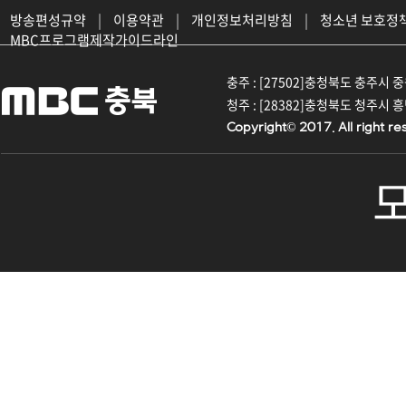
방송편성규약
|
이용약관
|
개인정보처리방침
|
청소년 보호정
MBC프로그램제작가이드라인
충주 : [27502]충청북도 충주시 중원대
청주 : [28382]충청북도 청주시 흥덕구
Copyright© 2017. All right re