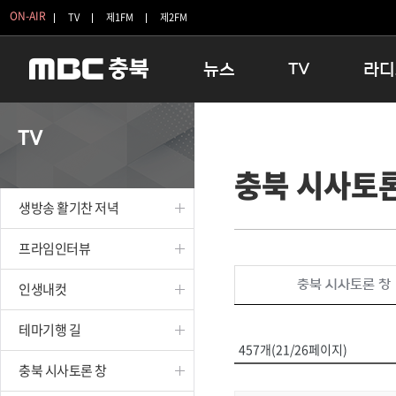
ON-AIR
TV
제1FM
제2FM
뉴스
TV
라디
충청북도
생방송 활기찬 저녁
11:05 
TV
충청북도 교육청
프라임인터뷰
12:00
충북 시사토론
청주
인생내컷
16:00 
충주
테마기행 길
우리 고향
생방송 활기찬 저녁
괴산
충북 시사토론 창
우리 고향
단양
전국시대
라디오특
프라임인터뷰
보은
시청자 FLEX
충북 시사토론 창
인생내컷
영동
특집프로그램
옥천
TV 속 정보
테마기행 길
음성
종영프로그램
457개(21/26페이지)
제천
충북 시사토론 창
증평