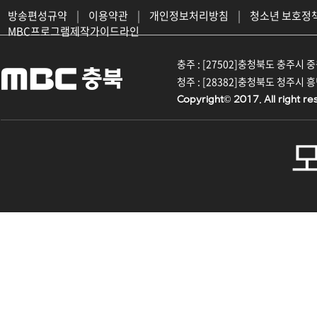
방송편성규약
|
이용약관
|
개인정보처리방침
|
청소년 보호정
MBC프로그램제작가이드라인
충주 : [27502]충청북도 충주시 중원대
청주 : [28382]충청북도 청주시 흥덕구
Copyright© 2017. All right re