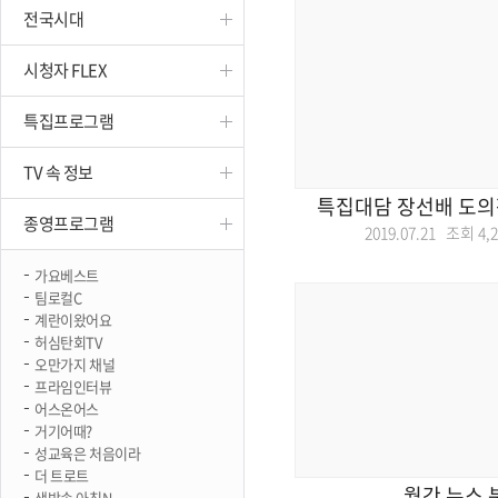
전국시대
진천
시청자 FLEX
특집프로그램
TV 속 정보
특집대담 장선배 도의
종영프로그램
2019.07.21 조회
4,
가요베스트
팀로컬C
계란이왔어요
허심탄회TV
오만가지 채널
프라임인터뷰
어스온어스
거기어때?
성교육은 처음이라
더 트로트
월간 뉴스 
생방송 아침N