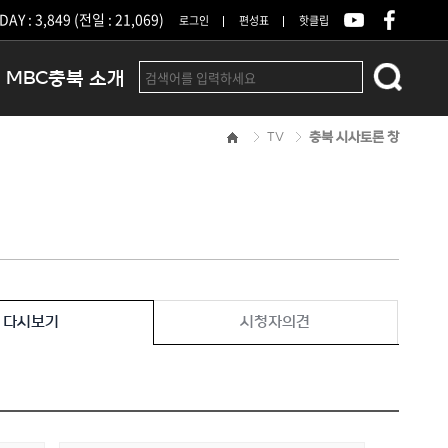
DAY : 3,849 (전일 : 21,069)
로그인
편성표
핫클립
MBC충북 소개
TV
충북 시사토론 창
인사말
연혁
조직 및 업무안내
방송권역
광고안내
아나운서
오시는길
다시보기
시청자의견
결산공고