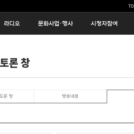
TO
라디오
문화사업·행사
시청자참여
저녁
11:05 시사ON
문화행사
공지사항
12:00 정오의 희망곡
모아바유
시청자의견
토론 창
16:00 완벽한 하루
MBC 노래교실
시청자위원회
우리 고향, 부탁해!
해외문화탐방
고충처리인
창
우리 고향, 안녕하십니까?
닥터공감
클린센터
라디오특집 다시듣기
대관안내
시청자불만처리위원회
충청북도 음식문화페스타
토론 창
방송내용
청원생명쌀 대청호마라톤
로컬인사이트스쿨
로컬 콘텐츠 Hub
문화행사 아카이빙