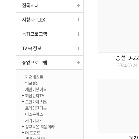
전국시대
진천
시청자 FLEX
특집프로그램
TV 속 정보
총선 D-2
종영프로그램
2020.03.
가요베스트
팀로컬C
계란이왔어요
허심탄회TV
오만가지 채널
프라임인터뷰
어스온어스
거기어때?
성교육은 처음이라
더 트로트
월간
생방송 아침N