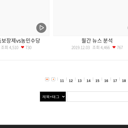
득보장제vs농민수당
월간 뉴스 분석
10 조회
4,510
730
2019.12.03 조회
4,466
767
11
12
13
14
15
16
17
18