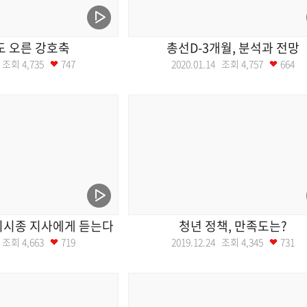
도 오른 강호축
총선D-3개월, 분석과 전망
21 조회
4,735
747
2020.01.14 조회
4,757
664
이시종 지사에게 듣는다
청년 정책, 만족도는?
02 조회
4,663
719
2019.12.24 조회
4,345
731