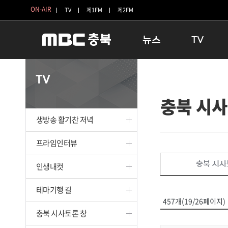
ON-AIR
TV
제1FM
제2FM
뉴스
TV
충청북도
생방송 활기찬 
TV
충청북도 교육청
프라임인터뷰
충북 시사
청주
인생내컷
충주
테마기행 길
생방송 활기찬 저녁
괴산
충북 시사토론 
단양
전국시대
프라임인터뷰
보은
시청자 FLEX
충북 시사
인생내컷
영동
특집프로그램
옥천
TV 속 정보
테마기행 길
음성
종영프로그램
457개(19/26페이지)
제천
충북 시사토론 창
증평