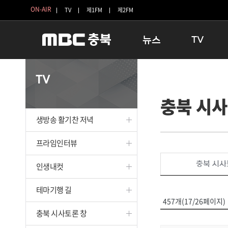
ON-AIR
TV
제1FM
제2FM
뉴스
TV
충청북도
생방송 활기찬 
TV
충청북도 교육청
프라임인터뷰
충북 시사
청주
인생내컷
충주
테마기행 길
생방송 활기찬 저녁
괴산
충북 시사토론 
단양
전국시대
프라임인터뷰
보은
시청자 FLEX
충북 시사
인생내컷
영동
특집프로그램
옥천
TV 속 정보
테마기행 길
음성
종영프로그램
457개(17/26페이지)
제천
충북 시사토론 창
증평