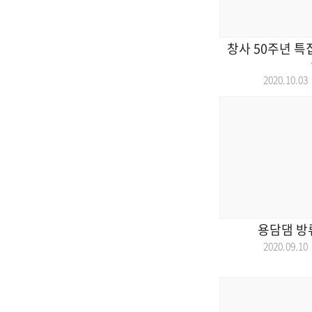
창사 50주년 특
2020.10.
용담댐 방류
2020.09.