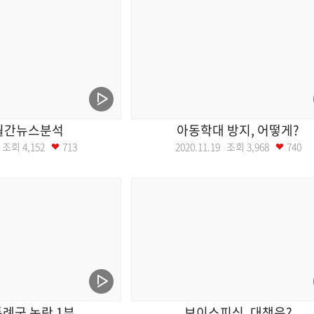
 월간뉴스분석
아동학대 방지, 어떻게?
26 조회
4,152
713
2020.11.19 조회
3,968
740
례군 논란 1부
보이스피싱, 대책은?