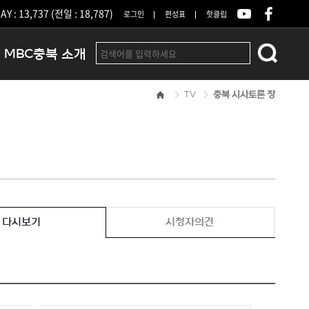
Y : 13,737 (전일 : 18,787)
로그인
편성표
핫클립
MBC충북 소개
TV
충북 시사토론 창
인사말
연혁
조직 및 업무안내
방송권역
광고안내
아나운서
오시는길
다시보기
시청자의견
결산공고