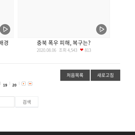
 배경
충북 폭우 피해, 복구는?
2020.08.06 조회
4,543
813
처음목록
새로고침
19
20