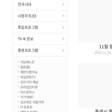
전국시대
진천
시청자 FLEX
특집프로그램
TV 속 정보
11월
종영프로그램
2020.11.
가요베스트
팀로컬C
계란이왔어요
허심탄회TV
오만가지 채널
프라임인터뷰
어스온어스
거기어때?
성교육은 처음이라
더 트로트
특례시 특
생방송 아침N