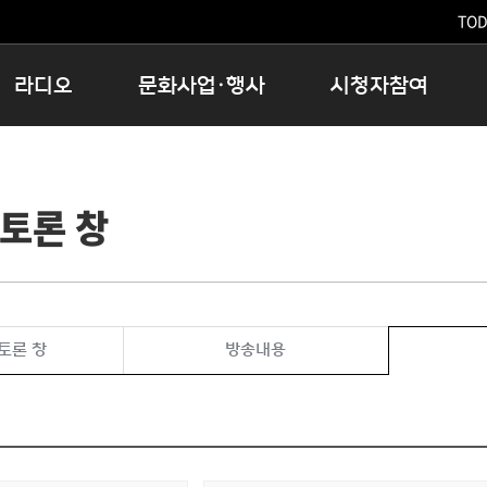
TODA
라디오
문화사업·행사
시청자참여
저녁
11:05 시사ON
문화행사
공지사항
12:00 정오의 희망곡
모아바유
시청자의견
토론 창
16:00 완벽한 하루
MBC 노래교실
시청자위원회
우리 고향, 부탁해!
해외문화탐방
고충처리인
창
우리 고향, 안녕하십니까?
닥터공감
클린센터
라디오특집 다시듣기
대관안내
시청자불만처리위원회
충청북도 음식문화페스타
토론 창
방송내용
청원생명쌀 대청호마라톤
로컬인사이트스쿨
로컬 콘텐츠 Hub
문화행사 아카이빙