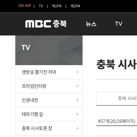
ON-AIR
TV
제1FM
제2FM
뉴스
TV
충청북도
생방송 활기찬 
TV
충청북도 교육청
프라임인터뷰
충북 시사
청주
인생내컷
충주
테마기행 길
생방송 활기찬 저녁
괴산
충북 시사토론 
단양
전국시대
프라임인터뷰
보은
시청자 FLEX
충북 시사
인생내컷
영동
특집프로그램
옥천
TV 속 정보
테마기행 길
음성
종영프로그램
457개(20/26페이지)
제천
충북 시사토론 창
증평