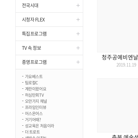
전국시대
진천
시청자 FLEX
특집프로그램
TV 속 정보
청주공예비엔날레
종영프로그램
2019.11.
가요베스트
팀로컬C
계란이왔어요
허심탄회TV
오만가지 채널
프라임인터뷰
어스온어스
거기어때?
성교육은 처음이라
더 트로트
충북 예술생
생방송 아침N