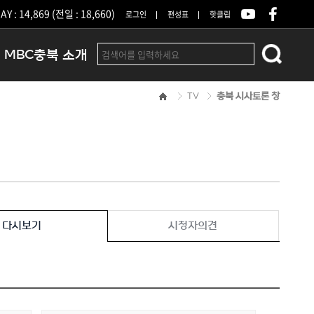
Y : 14,869 (전일 : 18,660)
로그인
편성표
핫클립
MBC충북 소개
TV
충북 시사토론 창
인사말
연혁
조직 및 업무안내
방송권역
광고안내
아나운서
오시는길
다시보기
시청자의견
결산공고