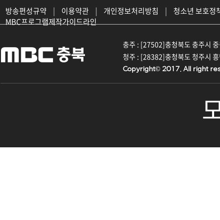
방송편성규약
|
이용약관
|
개인정보처리방침
|
청소년 보호정
MBC프로그램제작가이드라인
충주 : [27502]충청북도 충주시 중원대
청주 : [28382]충청북도 청주시 흥덕구
Copyright© 2017. All right re