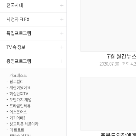
전국시대
진천
시청자 FLEX
특집프로그램
TV 속 정보
7월 월간뉴
종영프로그램
2020.07.30 조회
4,
가요베스트
팀로컬C
계란이왔어요
허심탄회TV
오만가지 채널
프라임인터뷰
어스온어스
거기어때?
성교육은 처음이라
더 트로트
충북도의장에게
생방송 아침N