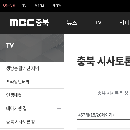
ON-AIR
TV
제1FM
제2FM
뉴스
TV
라디
충청북도
생방송 활기찬 저녁
11:05 
TV
충청북도 교육청
프라임인터뷰
12:00
충북 시사토론
청주
인생내컷
16:00 
충주
테마기행 길
우리 고향
생방송 활기찬 저녁
괴산
충북 시사토론 창
우리 고향
단양
전국시대
라디오특
프라임인터뷰
보은
시청자 FLEX
충북 시사토론 창
인생내컷
영동
특집프로그램
옥천
TV 속 정보
테마기행 길
음성
종영프로그램
457개(18/26페이지)
제천
충북 시사토론 창
증평