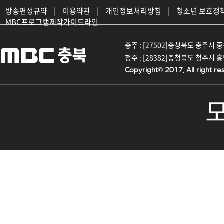
방송편성규약
|
이용약관
|
개인정보처리방침
|
청소년 보호정
MBC프로그램제작가이드라인
충주 : [27502]충청북도 충주시 중원대
청주 : [28382]충청북도 청주시 흥덕구
Copyright© 2017. All right re