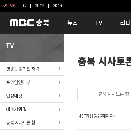
ON-AIR
TV
제1FM
제2FM
뉴스
TV
라디
충청북도
생방송 활기찬 저녁
11:05 
TV
충청북도 교육청
프라임인터뷰
12:00
충북 시사토론
청주
인생내컷
16:00 
충주
테마기행 길
우리 고향
생방송 활기찬 저녁
괴산
충북 시사토론 창
우리 고향
단양
전국시대
라디오특
프라임인터뷰
보은
시청자 FLEX
충북 시사토론 창
인생내컷
영동
특집프로그램
옥천
TV 속 정보
테마기행 길
음성
종영프로그램
457개(16/26페이지)
제천
충북 시사토론 창
증평