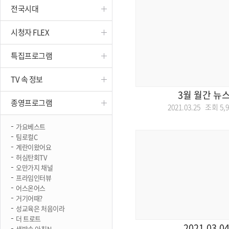
전국시대
진천
시청자 FLEX
특집프로그램
TV 속 정보
3월 월간 뉴
종영프로그램
2021.03.25 조회
5,
가요베스트
팀로컬C
계란이왔어요
허심탄회TV
오만가지 채널
프라임인터뷰
어스온어스
거기어때?
성교육은 처음이라
더 트로트
2021.03.0
생방송 아침N