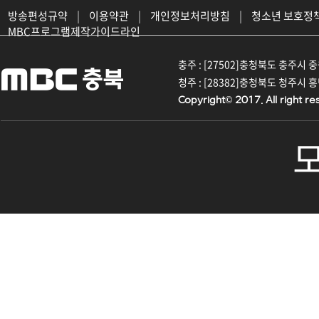
방송편성규약
|
이용약관
|
개인정보처리방침
|
청소년 보호정
MBC프로그램제작가이드라인
충주 : [27502]충청북도 충주시 중원대
청주 : [28382]충청북도 청주시 흥덕구
Copyright© 2017. All right re