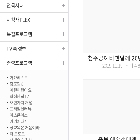
전국시대
진천
시청자 FLEX
특집프로그램
TV 속 정보
청주공예비엔날레 20년
종영프로그램
2019.11.19 조회
4,
가요베스트
팀로컬C
계란이왔어요
허심탄회TV
오만가지 채널
프라임인터뷰
어스온어스
거기어때?
성교육은 처음이라
더 트로트
충북 예술생태계,
생방송 아침N