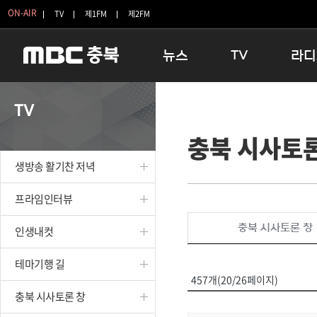
ON-AIR
TV
제1FM
제2FM
뉴스
TV
라디
충청북도
생방송 활기찬 저녁
11:05 
TV
충청북도 교육청
프라임인터뷰
12:00
충북 시사토론
청주
인생내컷
16:00 
충주
테마기행 길
우리 고향
생방송 활기찬 저녁
괴산
충북 시사토론 창
우리 고향
단양
전국시대
라디오특
프라임인터뷰
보은
시청자 FLEX
충북 시사토론 창
인생내컷
영동
특집프로그램
옥천
TV 속 정보
테마기행 길
음성
종영프로그램
457개(20/26페이지)
제천
충북 시사토론 창
증평