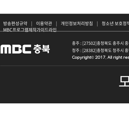
방송편성규약
|
이용약관
|
개인정보처리방침
|
청소년 보호정
MBC프로그램제작가이드라인
충주 : [27502]충청북도 충주시 중원대
청주 : [28382]충청북도 청주시 흥덕구
Copyright© 2017. All right re