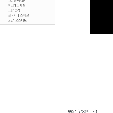
아침N 스페셜
고향 생각
전국시대 스페셜
굿잡, 굿스타트
885개(9/50페이지)