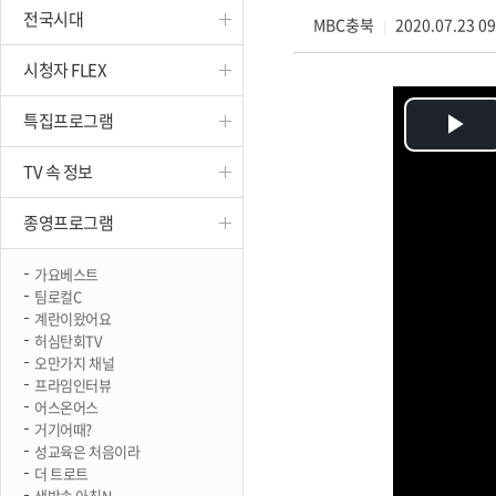
전국시대
진천
MBC충북
2020.07.23 0
|
시청자 FLEX
특집프로그램
Pl
TV 속 정보
Vi
종영프로그램
가요베스트
팀로컬C
계란이왔어요
허심탄회TV
오만가지 채널
프라임인터뷰
어스온어스
거기어때?
성교육은 처음이라
더 트로트
생방송 아침N