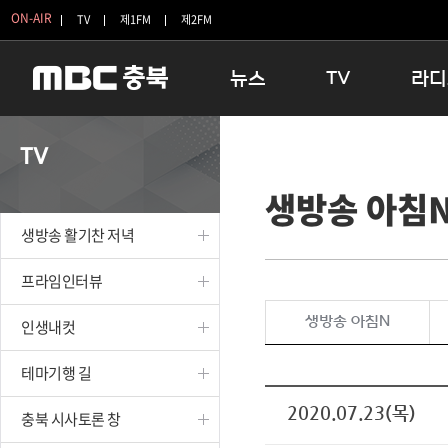
ON-AIR
TV
제1FM
제2FM
뉴스
TV
라디
충청북도
생방송 활기찬 저녁
11:05 
TV
충청북도 교육청
프라임인터뷰
12:00
생방송 아침
청주
인생내컷
16:00 
충주
테마기행 길
우리 고향
생방송 활기찬 저녁
괴산
충북 시사토론 창
우리 고향
단양
전국시대
라디오특
프라임인터뷰
보은
시청자 FLEX
생방송 아침N
인생내컷
영동
특집프로그램
옥천
TV 속 정보
테마기행 길
음성
종영프로그램
제천
2020.07.23(목)
충북 시사토론 창
증평